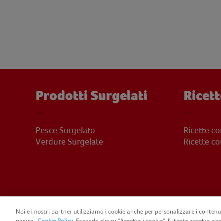
Prodotti Surgelati
Ricett
Pesce Surgelato
Ricette c
Verdure Surgelate
Ricette c
Noi e i nostri partner utilizziamo i cookie anche per personalizzare i contenut
nostra
Cookie Policy
. Facendo clic su "Accetta i cookie", l'utente accetta anc