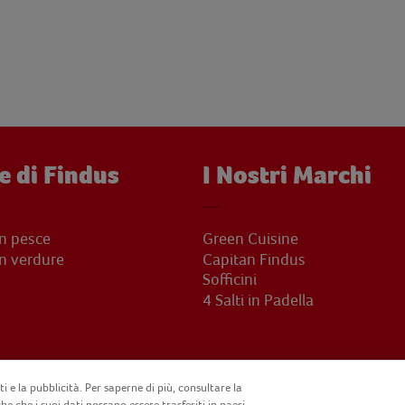
e di Findus
I Nostri Marchi
on pesce
Green Cuisine
on verdure
Capitan Findus
Sofficini
4 Salti in Padella
i e la pubblicità. Per saperne di più, consultare la
he che i suoi dati possano essere trasferiti in paesi