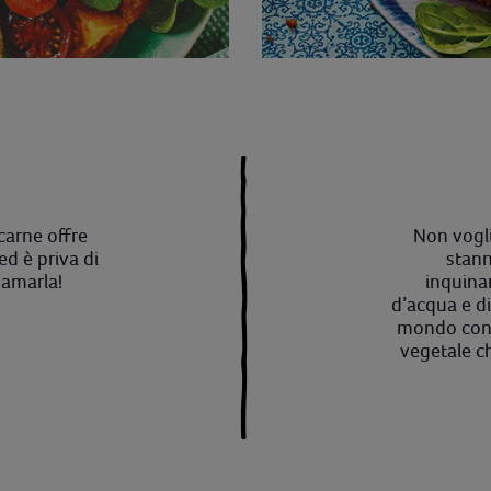
carne offre
Non vogl
 ed è priva di
stann
n amarla!
inquina
d’acqua e di
mondo con i
vegetale ch