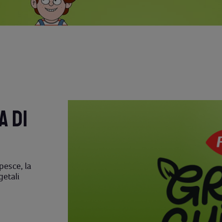
A DI
pesce, la
getali