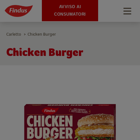
AVVISO AI
Togg
CONSUMATORI
navig
Carletto
Chicken Burger
>
Chicken Burger