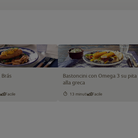
 Brás
Bastoncini con Omega 3 su pita
alla greca
i
Facile
13 minuti
Facile