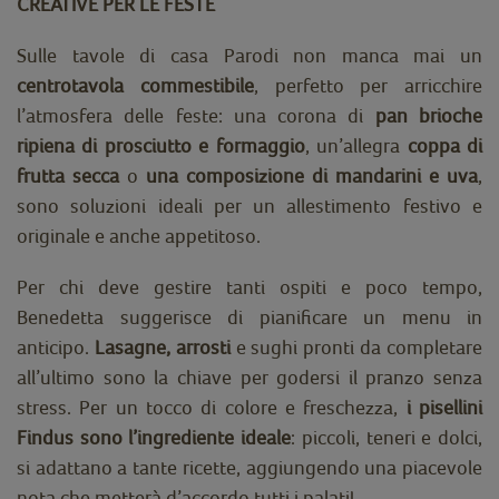
CREATIVE PER LE FESTE
Sulle tavole di casa Parodi non manca mai un
centrotavola commestibile
, perfetto per arricchire
l’atmosfera delle feste: una corona di
pan brioche
ripiena di prosciutto e formaggio
, un’allegra
coppa di
frutta secca
o
una composizione di mandarini e uva
,
sono soluzioni ideali per un allestimento festivo e
originale e anche appetitoso.
Per chi deve gestire tanti ospiti e poco tempo,
Benedetta suggerisce di pianificare un menu in
anticipo.
Lasagne, arrosti
e sughi pronti da completare
all’ultimo sono la chiave per godersi il pranzo senza
stress. Per un tocco di colore e freschezza,
i pisellini
Findus sono l’ingrediente ideale
: piccoli, teneri e dolci,
si adattano a tante ricette, aggiungendo una piacevole
nota che metterà d’accordo tutti i palati!