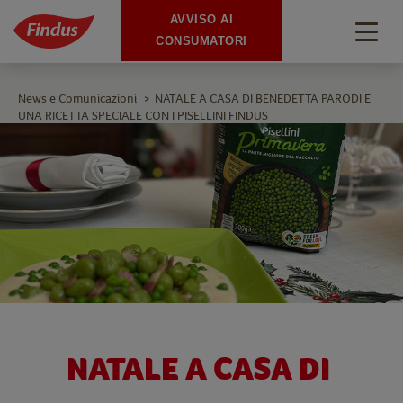
AVVISO AI
Togg
CONSUMATORI
navig
News e Comunicazioni
NATALE A CASA DI BENEDETTA PARODI E
>
UNA RICETTA SPECIALE CON I PISELLINI FINDUS
NATALE A CASA DI