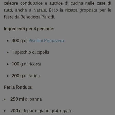
celebre conduttrice e autrice di cucina nelle case di
tutti, anche a Natale. Ecco la ricetta proposta per le
feste da Benedetta Parodi.
Ingredienti per 4 persone:
300 g
di
Pisellini Primavera
1 spicchio di cipolla
100 g
di ricotta
200 g
di farina
Per la fonduta:
250 ml
di panna
200 g
di parmigiano grattugiato