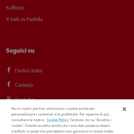
Sofficini
4 Salti in Padella
Seguici su
Findus Italia
Carletto
Youtube
Noi e i nostri partner utilizziamo i cookie anche per
Instagram
personalizzare i contenuti e la pubblicità. Per saperne di più,
consultare la nostra
Cookie Policy
. Facendo clic su "Accetta i
cookie", l'utente accetta anche che i suoi dati possano essere
trasferiti in paesi che potrebbero non garantire lo stesso livello