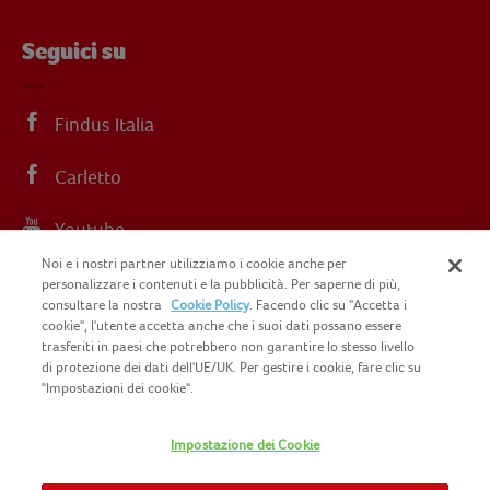
Seguici su
Findus Italia
Carletto
Youtube
Noi e i nostri partner utilizziamo i cookie anche per
Instagram
personalizzare i contenuti e la pubblicità. Per saperne di più,
consultare la nostra
Cookie Policy
. Facendo clic su "Accetta i
cookie", l'utente accetta anche che i suoi dati possano essere
trasferiti in paesi che potrebbero non garantire lo stesso livello
di protezione dei dati dell'UE/UK. Per gestire i cookie, fare clic su
"Impostazioni dei cookie".
COPYRIGHT FINDUS 2025 C.F. E P.I. N.
IT07015700961
Impostazione dei Cookie
CONTATTACI
INFORMATIVA PRIVACY