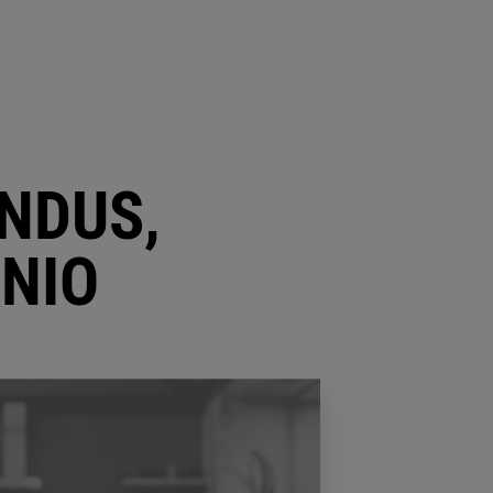
INDUS,
NNIO