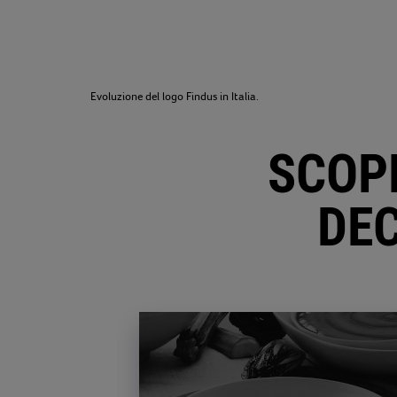
Evoluzione del logo Findus in Italia.
SCOPR
DEC