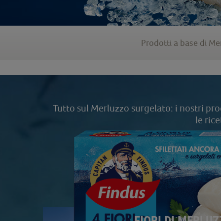
Prodotti a base di Me
Tutto sul Merluzzo surgelato: i nostri pr
le ric
I NOSTRI PR
FIORI DI MERLU