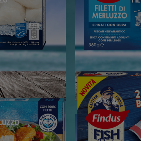
FI
LUZZO