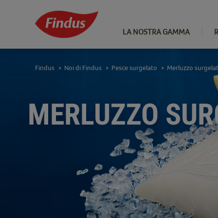
LA NOSTRA GAMMA
Findus
Noi di Findus
Pesce surgelato
Merluzzo surgela
>
>
>
MERLUZZO SUR