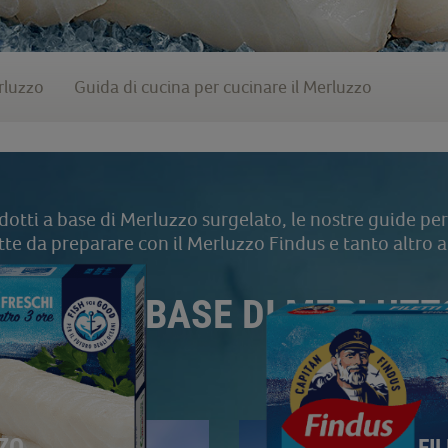
rluzzo
Guida di cucina per cucinare il Merluzzo
odotti a base di Merluzzo surgelato, le nostre guide per
ette da preparare con il Merluzzo Findus e tanto altro 
ODOTTI A BASE DI MERLUZ
ZZO