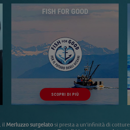
FISH FOR GOOD
SCOPRI DI PIÙ
 il
Merluzzo surgelato
si presta a un'infinità di cottur