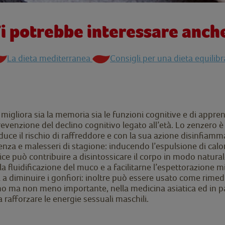
i potrebbe interessare anch
La dieta mediterranea
Consigli per una dieta equilibr
migliora sia la memoria sia le funzioni cognitive e di appre
prevenzione del declino cognitivo legato all’età. Lo zenzero 
duce il rischio di raffreddore e con la sua azione disinfiamma
nza e malesseri di stagione: inducendo l’espulsione di calor
e può contribuire a disintossicare il corpo in modo naturale
lla fluidificazione del muco e a facilitarne l’espettorazione 
a a diminuire i gonfiori: inoltre può essere usato come rimed
imo ma non meno importante, nella medicina asiatica ed in par
 rafforzare le energie sessuali maschili.