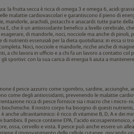
a: la frutta secca è ricca di omega 3 e omega 6, acidi grassi 
lle malattie cardiovascolari e garantiscono il pieno di energ
le, mandorle, arachidi, pistacchi e anacardi: tutte parte dell
mina E, che è un antiossidante benefico a livello cerebrale, ch
sagerare, di mandorle, noci, nocciole ma anche di pinoli, 
e di nutrienti essenziali per la dieta quotidiana: in essa si t
ompleta. Noci, nocciole e mandorle, ricche anche di magnesio
nti, a chi lavora in ufficio e a chi fa un lavoro a contatto c
er gli sportivi: con la sua carica di energia li aiuta a mante
salmone il pesce azzurro come sgombro, sardine, acciunghe, ar
cono come degli antiossidanti, prevenendo le malattie card
mentazione ricca di pesce fornisce sia i macro che i micro-nut
 biochimiche. Il nostro corpo ha bisogno di questi nutrienti
 è anche ultravitaminico: è ricco di vitamine B, D, A e dei m
ta dei bambini. Il pesce contiene EPA, l’acido eicosapentenoi
re, ossa, cervello e vista. Il pesce può anche essere un allea
ostiene il ringiovanimento delle cellule cutanee, giocando un