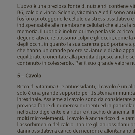
L’uovo è una preziosa fonte di nutrienti: contiene vit
B6, calcio e zinco. Selenio, vitamina A ed E sono a
fosforo proteggono le cellule da stress ossidativo e 
indispensabile alle membrane cellulari che aiuta la t
memoria. Il tuorlo è inoltre ottimo per la vista: ricc
degenerativi che possono colpire gli occhi, come la
degli occhi, in quanto la sua carenza può portare a gr
che hanno un grande potere saziante e di alto appag
equilibrate o orientate alla perdita di peso, anche 
contenuto in colesterolo. Per il suo grande valore nut
5 – Cavolo
Ricco di vitamina C e antiossidanti, il cavolo è un a
solo è una grande supporto per il sistema immunitari
intestinale. Assieme al cavolo sono da considerare anc
preziosa fonte di numerosi nutrienti ed in particolare
nel tratto digerente e a ridurre il rischio di anemia. 
molti microelementi. Il cavolo è anche ricco di vit
l’assorbimento del calcio. Inoltre gli antiossidanti 
danni ossidativi a carico dei neuroni e allontanano i