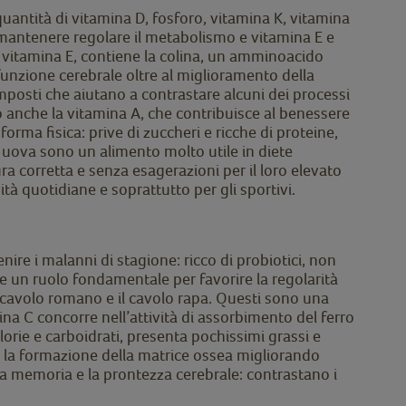
 quantità di vitamina D, fosforo, vitamina K, vitamina
 mantenere regolare il metabolismo e vitamina E e
di vitamina E, contiene la colina, un amminoacido
 funzione cerebrale oltre al miglioramento della
composti che aiutano a contrastare alcuni dei processi
 anche la vitamina A, che contribuisce al benessere
orma fisica: prive di zuccheri e ricche di proteine,
 uova sono un alimento molto utile in diete
a corretta e senza esagerazioni per il loro elevato
ità quotidiane e soprattutto per gli sportivi.
ire i malanni di stagione: ricco di probiotici, non
e un ruolo fondamentale per favorire la regolarità
 il cavolo romano e il cavolo rapa. Questi sono una
mina C concorre nell’attività di assorbimento del ferro
alorie e carboidrati, presenta pochissimi grassi e
r la formazione della matrice ossea migliorando
 la memoria e la prontezza cerebrale: contrastano i