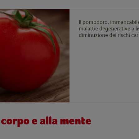
Il pomodoro, immancabile
malattie degenerative a li
diminuzione dei rischi car
l corpo e alla mente