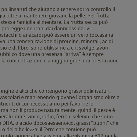
poliinsaturi che aiutano a tenere sotto controllo il
ia oltre a mantenere giovane la pelle. Per frutta
a stessa famiglia alimentare. La frutta secca può
e protegge i neuroni dai danni ossidativi.
pistacchi o anacardi può essere un vero toccasana
rova una concentrazione di proteine, minerali, acidi
 e di fibre, sono utilissime a chi svolge lavori
ol pubblico dove una presenza “attiva” è sempre
nere la concentrazione e a raggiungere una prestazione
inghe e alici che contengono grassi poliinsaturi,
iovascolari e mantenendo giovane l’organismo oltre a
rienti di cui necessitiamo per favorire lo
, ma non li produce naturalmente, quindi il pesce è
inerali come zinco, iodio, ferro e selenio, che sono
co, e DHA, o acido docosaesaenoico, grassi “buoni” che
to della bellezza: il ferro che contiene può
 ruolo significativo assieme alla vitamina B12 per la