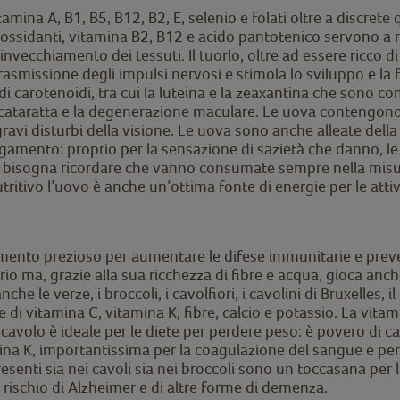
amina A, B1, B5, B12, B2, E, selenio e folati oltre a discrete
ntiossidanti, vitamina B2, B12 e acido pantotenico servono a
invecchiamento dei tessuti. Il tuorlo, oltre ad essere ricco 
rasmissione degli impulsi nervosi e stimola lo sviluppo e la
o di carotenoidi, tra cui la luteina e la zeaxantina che sono 
 cataratta e la degenerazione maculare. Le uova contengono
avi disturbi della visione. Le uova sono anche alleate della f
amento: proprio per la sensazione di sazietà che danno, le
se bisogna ricordare che vanno consumate sempre nella misur
ritivo l’uovo è anche un’ottima fonte di energie per le attiv
limento prezioso per aumentare le difese immunitarie e preven
o ma, grazie alla sua ricchezza di fibre e acqua, gioca anch
he le verze, i broccoli, i cavolfiori, i cavolini di Bruxelles,
 di vitamina C, vitamina K, fibre, calcio e potassio. La vita
Il cavolo è ideale per le diete per perdere peso: è povero di c
amina K, importantissima per la coagulazione del sangue e pe
presenti sia nei cavoli sia nei broccoli sono un toccasana per
l rischio di Alzheimer e di altre forme di demenza.