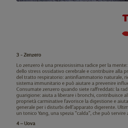
T
3 - Zenzero
Lo zenzero è una preziosissima radice per la mente: 
dello stress ossidativo cerebrale e contribuire alla 
del tratto respiratorio: antinfiammatorio naturale, ri
sistema immunitario e può aiutare a prevenire influe
Consumate zenzero quando siete raffreddati: la radic
guarigione: aiuta a liberare i bronchi, contribuisce a
proprietà carminative favorisce la digestione e aiut
generale per i disturbi dell’apparato digerente. Ult
un tonico Yang, una spezia “calda”, che può servire a
4 – Uova