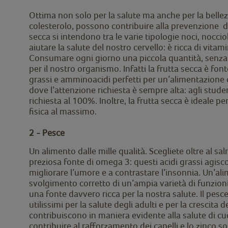
Ottima non solo per la salute ma anche per la bellezz
colesterolo, possono contribuire alla prevenzione de
secca si intendono tra le varie tipologie noci, noccio
aiutare la salute del nostro cervello: è ricca di vita
Consumare ogni giorno una piccola quantità, senza e
per il nostro organismo. Infatti la frutta secca è font
grassi e amminoacidi perfetti per un’alimentazione c
dove l’attenzione richiesta è sempre alta: agli stude
richiesta al 100%. Inoltre, la frutta secca è ideale p
fisica al massimo.
2 - Pesce
Un alimento dalle mille qualità. Scegliete oltre al 
preziosa fonte di omega 3: questi acidi grassi agis
migliorare l’umore e a contrastare l’insonnia. Un’ali
svolgimento corretto di un’ampia varietà di funzioni
una fonte davvero ricca per la nostra salute. Il pesce
utilissimi per la salute degli adulti e per la cresci
contribuiscono in maniera evidente alla salute di cuo
contribuire al rafforzamento dei capelli e lo zinco s