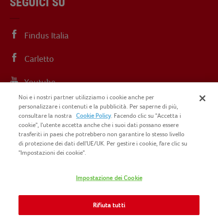
SEGUICI SU
Findus Italia
Carletto
Youtube
Noi e i nostri partner utilizziamo i cookie anche per
Instagram
personalizzare i contenuti e la pubblicità. Per saperne di più,
consultare la nostra
Cookie Policy
. Facendo clic su "Accetta i
cookie", l'utente accetta anche che i suoi dati possano essere
trasferiti in paesi che potrebbero non garantire lo stesso livello
di protezione dei dati dell'UE/UK. Per gestire i cookie, fare clic su
"Impostazioni dei cookie".
COPYRIGHT FINDUS 2025 C.F. E P.I. N.
IT07015700961
Impostazione dei Cookie
CONTATTACI
INFORMATIVA PRIVACY
SITEMAP
Rifiuta tutti
COOKIE POLICY