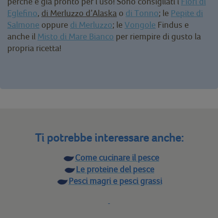
perché è già pronto per l’uso! Sono consigliati i
Fiori di
Eglefino
,
di Merluzzo d’Alaska
o
di Tonno
; le
Pepite di
Salmone
oppure
di Merluzzo
; le
Vongole
Findus e
anche il
Misto di Mare Bianco
per riempire di gusto la
propria ricetta!
Ti potrebbe interessare anche:
Come cucinare il pesce
Le proteine del pesce
Pesci magri e pesci grassi