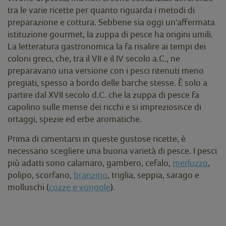
tra le varie ricette per quanto riguarda i metodi di
preparazione e cottura. Sebbene sia oggi un'affermata
istituzione gourmet, la zuppa di pesce ha origini umili.
La letteratura gastronomica la fa risalire ai tempi dei
coloni greci, che, tra il VII e il IV secolo a.C., ne
preparavano una versione con i pesci ritenuti meno
pregiati, spesso a bordo delle barche stesse. È solo a
partire dal XVII secolo d.C. che la zuppa di pesce fa
capolino sulle mense dei ricchi e si impreziosisce di
ortaggi, spezie ed erbe aromatiche.
Prima di cimentarsi in queste gustose ricette, è
necessario scegliere una buona varietà di pesce. I pesci
più adatti sono calamaro, gambero, cefalo,
merluzzo
,
polipo, scorfano,
branzino
, triglia, seppia, sarago e
molluschi (
cozze e vongole
).