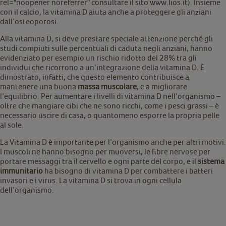
rel="noopener noreferrer" consultare il sito www.lios.it). Insieme
con il calcio, la vitamina D aiuta anche a proteggere gli anziani
dall’osteoporosi.
Alla vitamina D, si deve prestare speciale attenzione perché gli
studi compiuti sulle percentuali di caduta negli anziani, hanno
evidenziato per esempio un rischio ridotto del 28% tra gli
individui che ricorrono a un’integrazione della vitamina D. È
dimostrato, infatti, che questo elemento contribuisce a
mantenere una buona
massa muscolare
, e a migliorare
l’equilibrio. Per aumentare i livelli di vitamina D nell’organismo –
oltre che mangiare cibi che ne sono ricchi, come i pesci grassi – è
necessario uscire di casa, o quantomeno esporre la propria pelle
al sole.
La Vitamina D è importante per l’organismo anche per altri motivi.
I muscoli ne hanno bisogno per muoversi, le fibre nervose per
portare messaggi tra il cervello e ogni parte del corpo, e il
sistema
immunitario
ha bisogno di vitamina D per combattere i batteri
invasori e i virus. La vitamina D si trova in ogni cellula
dell’organismo.