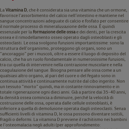
La
Vitamina D
, che è considerata sia una vitamina che un ormone,
favorisce l’assorbimento del calcio nell’intestino e mantiene nel
sangue concentrazioni adeguate di calcio e fosfato per consentire
il normale processo di mineralizzazione delle ossa. È quindi
essenziale per la
formazione delle ossa
e dei denti, per la crescita
ossea e il rimodellamento osseo operato dagli osteoblasti e gli
osteoclasti. Le ossa svolgono funzioni importantissime: sono la
struttura dell’organismo, proteggono gli organi, sono un
“ancoraggio” per i muscoli, oltre a essere il luogo di deposito del
calcio, che ha un ruolo fondamentale in numerosissime funzioni,
tra cui quella di intervenire nella contrazione muscolare e nella
coagulazione del sangue. Bisogna pensare alle ossa come a un
qualsiasi altro organo, al pari del cuore o del fegato sono in
continua attività e continuamente nutrite dal cibo ingerito. Non
un tessuto “morto” quindi, ma in costante rinnovamento e in
totale rigenerazione ogni dieci anni. Già a partire dai 35-40 anni,
la densità ossea comincia a diminuire, perché la velocità di
costruzione delle ossa, operata dalle cellule osteoblasti, è
inferiore a quella di demolizione operata dagli osteoclasti. Senza
sufficienti livelli di vitamina D, le ossa possono diventare sottili,
fragili o deformi. La vitamina D previene il rachitismo nei bambini
e l’osteomalacia negli adulti (per approfondimento: