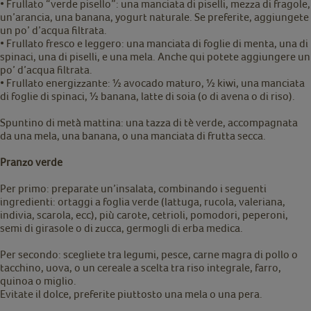
• Frullato “verde pisello”: una manciata di piselli, mezza di fragole,
un’arancia, una banana, yogurt naturale. Se preferite, aggiungete
un po’ d’acqua filtrata.
• Frullato fresco e leggero: una manciata di foglie di menta, una di
spinaci, una di piselli, e una mela. Anche qui potete aggiungere un
po’ d’acqua filtrata.
• Frullato energizzante: ½ avocado maturo, ½ kiwi, una manciata
di foglie di spinaci, ½ banana, latte di soia (o di avena o di riso).
Spuntino di metà mattina: una tazza di tè verde, accompagnata
da una mela, una banana, o una manciata di frutta secca.
Pranzo verde
Per primo: preparate un’insalata, combinando i seguenti
ingredienti: ortaggi a foglia verde (lattuga, rucola, valeriana,
indivia, scarola, ecc), più carote, cetrioli, pomodori, peperoni,
semi di girasole o di zucca, germogli di erba medica.
Per secondo: scegliete tra legumi, pesce, carne magra di pollo o
tacchino, uova, o un cereale a scelta tra riso integrale, farro,
quinoa o miglio.
Evitate il dolce, preferite piuttosto una mela o una pera.