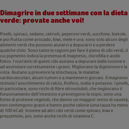
Dimagrire in due settimane con la dieta
verde: provate anche voi!
Piselli, spinaci, sedano, cetrioli, peperoni verdi, zucchine, bietole,
e poi frutta come avocado, kiwi, mele e uva: sono solo alcuni degli
alimenti verdi che possono aiutarvi a depurarvi e a perdere
qualche chilo. Sono tante le ragioni per fare il pieno di cibi verdi, il
cui pigmento indica la presenza di magnesio, clorofilla e acido
folico. I nutrienti di questi cibi aiutano a depurare dalle tossine e
ad assimilare correttamente i grassi. Migliorano la digestione e la
vista. Aiutano a prevenire la stitichezza, le malattie
cardiovascolari, alcuni tumori e a mantenersi giovani. Il magnesio
stimola l’assorbimento di calcio, fosforo, sodio e potassio. I piselli,
in particolare, sono ricchi di fibre idrosolubili, che migliorano il
funzionamento dell’intestino e prevengono la stipsi; sono una
fonte di proteine vegetali, che danno un maggior senso di sazietà;
non contengono grassi e hanno poche calorie (una tazza ha meno
di 100 kCal). Insieme ad altri cibi verdi come spinaci, kiwi e
prezzemolo, poi, sono anche ricchi di vitamina C.