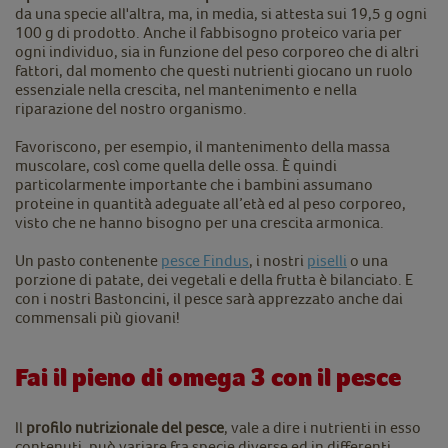
da una specie all'altra, ma, in media, si attesta sui 19,5 g ogni
100 g di prodotto. Anche il fabbisogno proteico varia per
ogni individuo, sia in funzione del peso corporeo che di altri
fattori, dal momento che questi nutrienti giocano un ruolo
essenziale nella crescita, nel mantenimento e nella
riparazione del nostro organismo.
Favoriscono, per esempio, il mantenimento della massa
muscolare, così come quella delle ossa. È quindi
particolarmente importante che i bambini assumano
proteine in quantità adeguate all’età ed al peso corporeo,
visto che ne hanno bisogno per una crescita armonica.
Un pasto contenente
pesce Findus
, i nostri
piselli
o una
porzione di patate, dei vegetali e della frutta è bilanciato. E
con i nostri Bastoncini, il pesce sarà apprezzato anche dai
commensali più giovani!
Fai il pieno di omega 3 con il pesce
Il
profilo nutrizionale del pesce
, vale a dire i nutrienti in esso
contenuti, può variare fra specie diverse ed in differenti