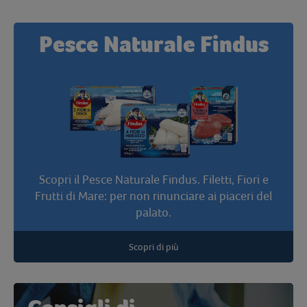
Pesce Naturale Findus
Scopri il Pesce Naturale Findus. Filetti, Fiori e
Frutti di Mare: per non rinunciare ai piaceri del
palato.
Scopri di più