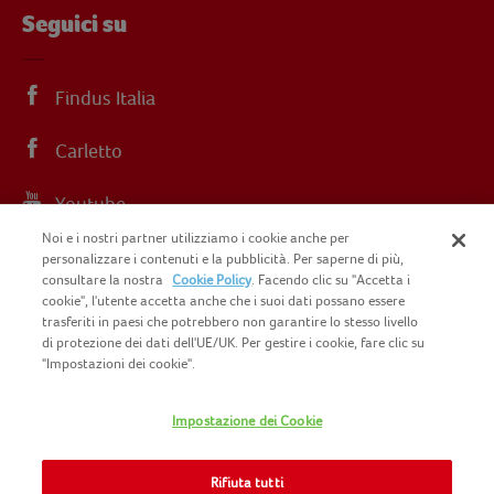
Seguici su
Findus Italia
Carletto
Youtube
Noi e i nostri partner utilizziamo i cookie anche per
Instagram
personalizzare i contenuti e la pubblicità. Per saperne di più,
consultare la nostra
Cookie Policy
. Facendo clic su "Accetta i
cookie", l'utente accetta anche che i suoi dati possano essere
trasferiti in paesi che potrebbero non garantire lo stesso livello
di protezione dei dati dell'UE/UK. Per gestire i cookie, fare clic su
"Impostazioni dei cookie".
COPYRIGHT FINDUS 2025 C.F. E P.I. N.
IT07015700961
Impostazione dei Cookie
CONTATTACI
INFORMATIVA PRIVACY
SITEMAP
Rifiuta tutti