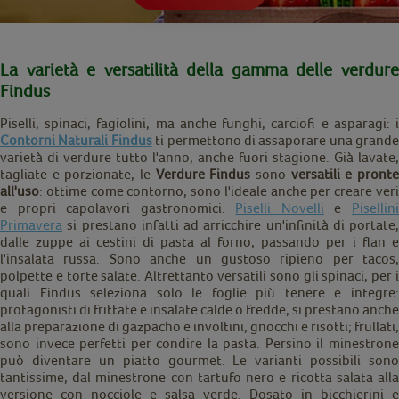
La varietà e versatilità della gamma delle verdure
Findus
Piselli, spinaci, fagiolini, ma anche funghi, carciofi e asparagi: i
Contorni Naturali Findus
ti permettono di assaporare una grande
varietà di verdure tutto l'anno, anche fuori stagione. Già lavate,
tagliate e porzionate, le
Verdure Findus
sono
versatili e pront
all'uso
: ottime come contorno, sono l'ideale anche per creare veri
e propri capolavori gastronomici.
Piselli Novelli
e
Pisellin
Primavera
si prestano infatti ad arricchire un'infinità di portate,
dalle zuppe ai cestini di pasta al forno, passando per i flan e
l'insalata russa. Sono anche un gustoso ripieno per tacos,
polpette e torte salate. Altrettanto versatili sono gli spinaci, per i
quali Findus seleziona solo le foglie più tenere e integre:
protagonisti di frittate e insalate calde o fredde, si prestano anche
alla preparazione di gazpacho e involtini, gnocchi e risotti; frullati,
sono invece perfetti per condire la pasta. Persino il minestrone
può diventare un piatto gourmet. Le varianti possibili sono
tantissime, dal minestrone con tartufo nero e ricotta salata alla
versione con nocciole e salsa verde. Dosato in bicchierini e