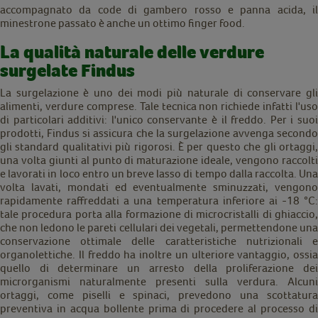
accompagnato da code di gambero rosso e panna acida, il
minestrone passato è anche un ottimo finger food.
La qualità naturale delle verdure
surgelate Findus
La surgelazione è uno dei modi più naturale di conservare gli
alimenti, verdure comprese. Tale tecnica non richiede infatti l'uso
di particolari additivi: l'unico conservante è il freddo. Per i suoi
prodotti, Findus si assicura che la surgelazione avvenga secondo
gli standard qualitativi più rigorosi. È per questo che gli ortaggi,
una volta giunti al punto di maturazione ideale, vengono raccolti
e lavorati in loco entro un breve lasso di tempo dalla raccolta. Una
volta lavati, mondati ed eventualmente sminuzzati, vengono
rapidamente raffreddati a una temperatura inferiore ai -18 °C:
tale procedura porta alla formazione di microcristalli di ghiaccio,
che non ledono le pareti cellulari dei vegetali, permettendone una
conservazione ottimale delle caratteristiche nutrizionali e
organolettiche. Il freddo ha inoltre un ulteriore vantaggio, ossia
quello di determinare un arresto della proliferazione dei
microrganismi naturalmente presenti sulla verdura. Alcuni
ortaggi, come piselli e spinaci, prevedono una scottatura
preventiva in acqua bollente prima di procedere al processo di