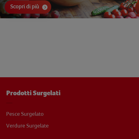
Scopri di più
Prodotti Surgelati
Pesce Surgelato
Verdure Surgelate