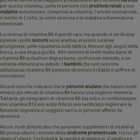
per questa vitamina, come le persone con
problemi renali
o con
malattie
autoimmuni, compresa la celiachia, l’artrite reumatoide,
il morbo di Crohn, la colite ulcerosa o la malattia infiammatoria
intestinale.
La carenza di vitamina B6 è quindi rara, ma quando si verificano
carenze i primi
sintomi
sono anemia, eruzioni cutanee
pruriginose, pelle squamosa sulle labbra, fessure agli angoli della
bocca, e una lingua gonfia. Altri sintomi di livelli molto bassi di
vitamina B6 includono depressione, confusione mentale, e un
sistema immunitario debole. I
bambini
che non ricevono
abbastanza vitamina B6 possono diventare irritabili o soffrire di
convulsioni.
Alcune ricerche indicano che le
persone anziane
che hanno livelli
ematici più elevati di vitamina B6 hanno una migliore memoria.
Tuttavia, gli integratori di vitamina B6 (da soli o in combinazione
con vitamina B12 e/o acido folico) non sembrano migliorare la
funzione cognitiva in soggetti sani o in persone affette da
demenza.
Alcuni studi dimostrano che assumere supplementi di vitamina
B6 possa ridurre i sintomi della
sindrome premestruale
, tra cui gli
sbalzi d’umore, l’irritabilità, la perdita di memoria, il gonfiore e