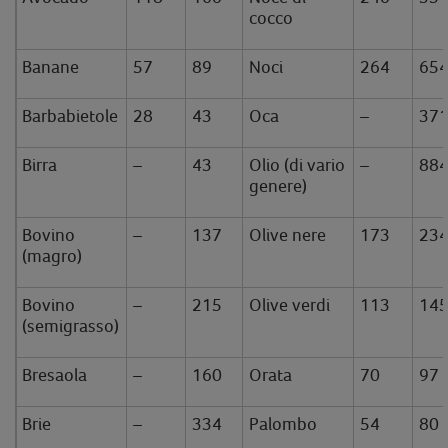
cocco
Banane
57
89
Noci
264
65
Barbabietole
28
43
Oca
–
37
Birra
–
43
Olio (di vario
–
88
genere)
Bovino
–
137
Olive nere
173
23
(magro)
Bovino
–
215
Olive verdi
113
14
(semigrasso)
Bresaola
–
160
Orata
70
97
Brie
–
334
Palombo
54
80