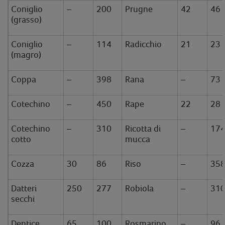
Coniglio
–
200
Prugne
42
46
(grasso)
Coniglio
–
114
Radicchio
21
23
(magro)
Coppa
–
398
Rana
–
73
Cotechino
–
450
Rape
22
28
Cotechino
–
310
Ricotta di
–
17
cotto
mucca
Cozza
30
86
Riso
–
35
Datteri
250
277
Robiola
–
31
secchi
Dentice
65
100
Rosmarino
–
96