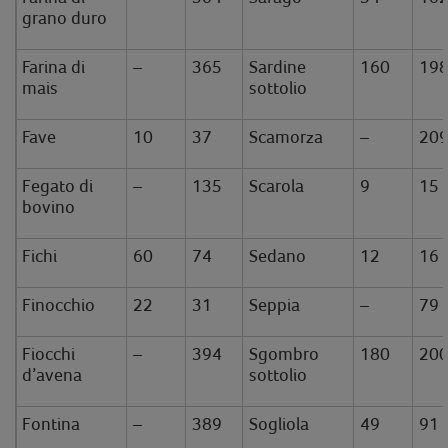
grano duro
Farina di
–
365
Sardine
160
19
mais
sottolio
Fave
10
37
Scamorza
–
20
Fegato di
–
135
Scarola
9
15
bovino
Fichi
60
74
Sedano
12
16
Finocchio
22
31
Seppia
–
79
Fiocchi
–
394
Sgombro
180
20
d’avena
sottolio
Fontina
–
389
Sogliola
49
91