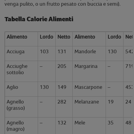
venga pulito, o un frutto pesato con buccia e semi).
Tabella Calorie Alimenti
Alimento
Lordo
Netto
Alimento
Lordo
Net
Acciuga
103
131
Mandorle
130
54
Acciughe
–
205
Margarina
–
71
sottolio
Aglio
130
149
Mascarpone
–
45
Agnello
–
282
Melanzane
19
24
(grasso)
Agnello
–
132
Mele
35
48
(magro)