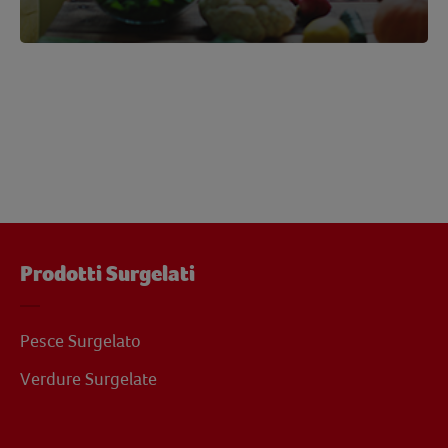
Prodotti Surgelati
Pesce Surgelato
Verdure Surgelate