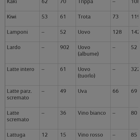
Kaki
62
70
Trippa
–
10
Kiwi
53
61
Trota
73
11
Lamponi
–
52
Uovo
128
14
Lardo
–
902
Uovo
–
52
(albume)
Latte intero
–
61
Uovo
–
32
(tuorlo)
Latte parz.
–
49
Uva
66
69
scremato
Latte
–
36
Vino bianco
–
80
scremato
Lattuga
12
15
Vino rosso
–
85