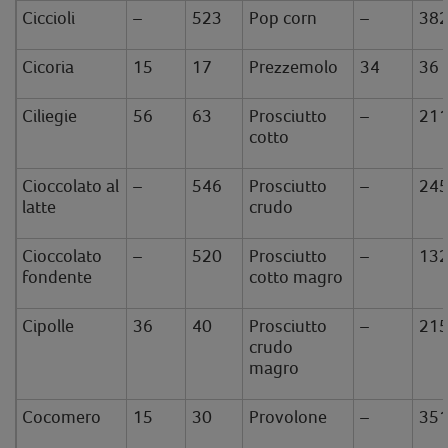
Ciccioli
–
523
Pop corn
–
38
Cicoria
15
17
Prezzemolo
34
36
Ciliegie
56
63
Prosciutto
–
21
cotto
Cioccolato al
–
546
Prosciutto
–
24
latte
crudo
Cioccolato
–
520
Prosciutto
–
13
fondente
cotto magro
Cipolle
36
40
Prosciutto
–
21
crudo
magro
Cocomero
15
30
Provolone
–
35