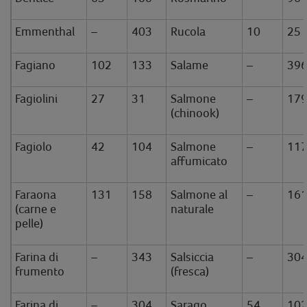
Emmenthal
–
403
Rucola
10
25
Fagiano
102
133
Salame
–
39
Fagiolini
27
31
Salmone
–
17
(chinook)
Fagiolo
42
104
Salmone
–
11
affumicato
Faraona
131
158
Salmone al
–
16
(carne e
naturale
pelle)
Farina di
–
343
Salsiccia
–
30
frumento
(fresca)
Farina di
–
304
Sarago
54
10