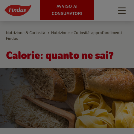
AVVISO AI
Togg
CONSUMATORI
navig
Nutrizione & Curiosità
Nutrizione e Curiosità: approfondimenti -
>
Findus
Calorie: quanto ne sai?