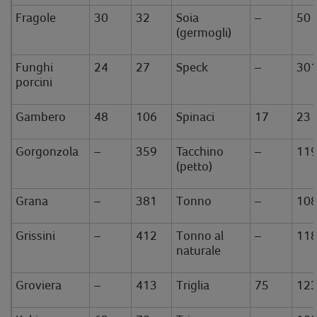
Fragole
30
32
Soia
–
50
(germogli)
Funghi
24
27
Speck
–
30
porcini
Gambero
48
106
Spinaci
17
23
Gorgonzola
–
359
Tacchino
–
11
(petto)
Grana
–
381
Tonno
–
10
Grissini
–
412
Tonno al
–
11
naturale
Groviera
–
413
Triglia
75
12