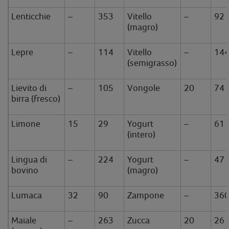
Lenticchie
–
353
Vitello
–
92
(magro)
Lepre
–
114
Vitello
–
14
(semigrasso)
Lievito di
–
105
Vongole
20
74
birra (fresco)
Limone
15
29
Yogurt
–
61
(intero)
Lingua di
–
224
Yogurt
–
47
bovino
(magro)
Lumaca
32
90
Zampone
–
36
Maiale
–
263
Zucca
20
26