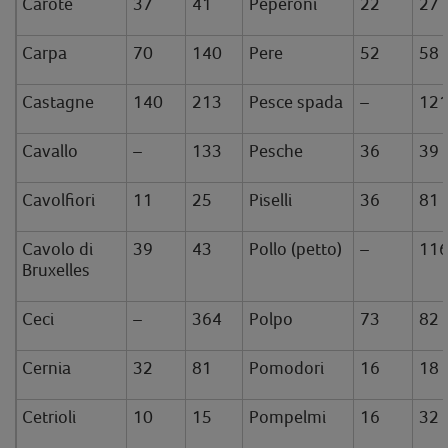
Carote
37
41
Peperoni
22
27
Carpa
70
140
Pere
52
58
Castagne
140
213
Pesce spada
–
12
Cavallo
–
133
Pesche
36
39
Cavolfiori
11
25
Piselli
36
81
Cavolo di
39
43
Pollo (petto)
–
11
Bruxelles
Ceci
–
364
Polpo
73
82
Cernia
32
81
Pomodori
16
18
Cetrioli
10
15
Pompelmi
16
32