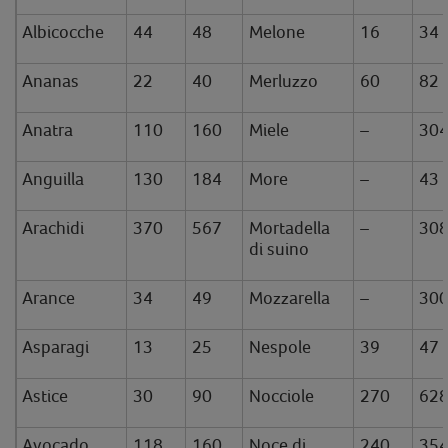
Albicocche
44
48
Melone
16
34
Ananas
22
40
Merluzzo
60
82
Anatra
110
160
Miele
–
30
Anguilla
130
184
More
–
43
Arachidi
370
567
Mortadella
–
30
di suino
Arance
34
49
Mozzarella
–
30
Asparagi
13
25
Nespole
39
47
Astice
30
90
Nocciole
270
62
Avocado
118
160
Noce di
240
35