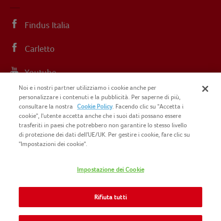
Findus Italia
Carletto
Youtube
Noi e i nostri partner utilizziamo i cookie anche per
Instagram
personalizzare i contenuti e la pubblicità. Per saperne di più,
consultare la nostra
Cookie Policy
. Facendo clic su "Accetta i
cookie", l'utente accetta anche che i suoi dati possano essere
trasferiti in paesi che potrebbero non garantire lo stesso livello
di protezione dei dati dell'UE/UK. Per gestire i cookie, fare clic su
"Impostazioni dei cookie".
COPYRIGHT FINDUS 2025 C.F. E P.I. N.
IT07015700961
Impostazione dei Cookie
CONTATTACI
INFORMATIVA PRIVACY
SITEMAP
Rifiuta tutti
COOKIE POLICY
INFO LEGALI