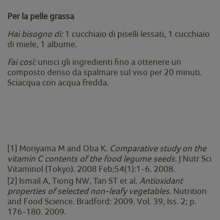
Per la pelle grassa
Hai bisogno di:
1 cucchiaio di piselli lessati, 1 cucchiaio
di miele, 1 albume.
Fai così:
unisci gli ingredienti fino a ottenere un
composto denso da spalmare sul viso per 20 minuti.
Sciacqua con acqua fredda.
[1]
Moriyama M and Oba K.
Comparative study on the
vitamin C contents of the food legume seeds.
J Nutr Sci
Vitaminol (Tokyo). 2008 Feb;54(1):1-6. 2008.
[2]
Ismail A, Tiong NW, Tan ST et al.
Antioxidant
properties of selected non-leafy vegetables.
Nutrition
and Food Science. Bradford: 2009. Vol. 39, Iss. 2; p.
176-180. 2009.