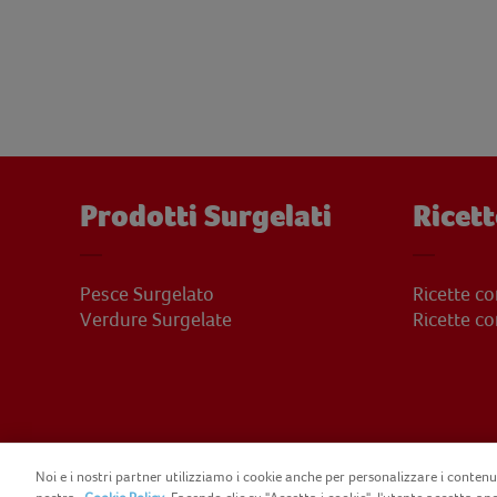
Prodotti Surgelati
Ricett
Pesce Surgelato
Ricette c
Verdure Surgelate
Ricette c
Noi e i nostri partner utilizziamo i cookie anche per personalizzare i contenut