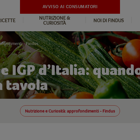
AVVISO AI CONSUMATORI
NUTRIZIONE &
RICETTE
NOI DI FINDUS
CURIOSITÀ
rofondimenti - Findus
e IGP d’Italia: quand
a tavola
Nutrizione e Curiosità: approfondimenti - Findus