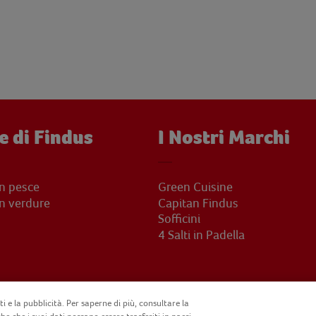
e di Findus
I Nostri Marchi
on pesce
Green Cuisine
on verdure
Capitan Findus
Sofficini
4 Salti in Padella
i e la pubblicità. Per saperne di più, consultare la