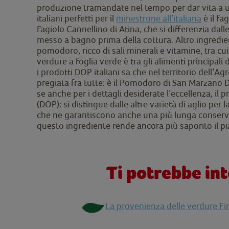
produzione tramandate nel tempo per dar vita a un’
italiani perfetti per il
minestrone all’italiana
è il fa
Fagiolo Cannellino di Atina, che si differenzia dal
messo a bagno prima della cottura. Altro ingredie
pomodoro, ricco di sali minerali e vitamine, tra cui 
verdure a foglia verde è tra gli alimenti principali
i prodotti DOP italiani sa che nel territorio dell’A
pregiata fra tutte: è il Pomodoro di San Marzano DO
se anche per i dettagli desiderate l’eccellenza, il 
(DOP): si distingue dalle altre varietà di aglio per 
che ne garantiscono anche una più lunga conservab
questo ingrediente rende ancora più saporito il pi
Ti potrebbe in
La provenienza delle verdure F