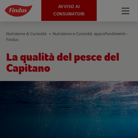
AVVISO AI
Togg
CONSUMATORI
navig
Nutrizione & Curiosità
Nutrizione e Curiosità: approfondimenti -
>
Findus
La qualità del pesce del
Capitano