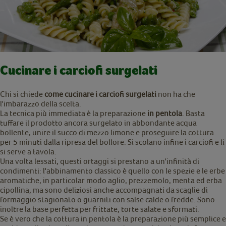
Cucinare i carciofi surgelati
Chi si chiede
come cucinare i carciofi surgelati
non ha che
l'imbarazzo della scelta.
La tecnica più immediata è la preparazione
in pentola
. Basta
tuffare il prodotto ancora surgelato in abbondante acqua
bollente, unire il succo di mezzo limone e proseguire la cottura
per 5 minuti dalla ripresa del bollore. Si scolano infine i carciofi e li
si serve a tavola.
Una volta lessati, questi ortaggi si prestano a un'infinità di
condimenti: l'abbinamento classico è quello con le spezie e le erbe
aromatiche, in particolar modo aglio, prezzemolo, menta ed erba
cipollina, ma sono deliziosi anche accompagnati da scaglie di
formaggio stagionato o guarniti con salse calde o fredde. Sono
inoltre la base perfetta per frittate, torte salate e sformati.
Se è vero che la cottura in pentola è la preparazione più semplice e