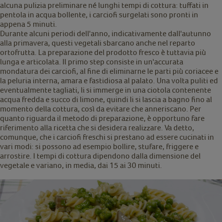
alcuna pulizia preliminare né lunghi tempi di cottura: tuffati in
pentola in acqua bollente, i carciofi surgelati sono pronti in
appena 5 minuti.
Durante alcuni periodi dell'anno, indicativamente dall'autunno
alla primavera, questi vegetali sbarcano anche nel reparto
ortofrutta. La preparazione del prodotto fresco è tuttavia più
lunga e articolata. Il primo step consiste in un'accurata
mondatura dei carciofi, al fine di eliminarne le parti più coriacee e
la peluria interna, amara e fastidiosa al palato. Una volta puliti ed
eventualmente tagliati, li si immerge in una ciotola contenente
acqua fredda e succo di limone, quindi li si lascia a bagno fino al
momento della cottura, così da evitare che anneriscano. Per
quanto riguarda il metodo di preparazione, è opportuno fare
riferimento alla ricetta che si desidera realizzare. Va detto,
comunque, che i carciofi freschi si prestano ad essere cucinati in
vari modi: si possono ad esempio bollire, stufare, friggere e
arrostire. I tempi di cottura dipendono dalla dimensione del
vegetale e variano, in media, dai 15 ai 30 minuti.