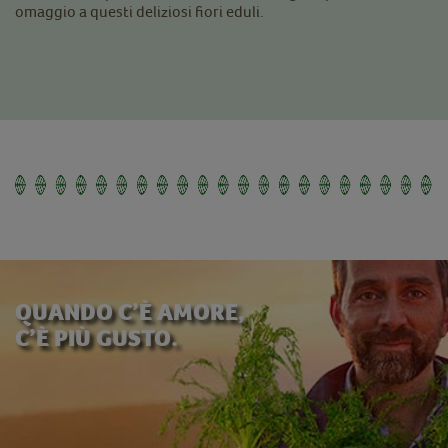
omaggio a questi deliziosi fiori eduli.
QUANDO C’È AMORE,
C’È PIÙ GUSTO.