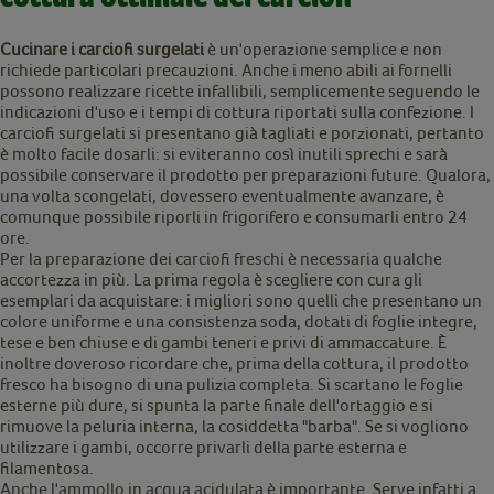
Cucinare i carciofi surgelati
è un'operazione semplice e non
richiede particolari precauzioni. Anche i meno abili ai fornelli
possono realizzare ricette infallibili, semplicemente seguendo le
indicazioni d'uso e i tempi di cottura riportati sulla confezione. I
carciofi surgelati si presentano già tagliati e porzionati, pertanto
è molto facile dosarli: si eviteranno così inutili sprechi e sarà
possibile conservare il prodotto per preparazioni future. Qualora,
una volta scongelati, dovessero eventualmente avanzare, è
comunque possibile riporli in frigorifero e consumarli entro 24
ore.
Per la preparazione dei carciofi freschi è necessaria qualche
accortezza in più. La prima regola è scegliere con cura gli
esemplari da acquistare: i migliori sono quelli che presentano un
colore uniforme e una consistenza soda, dotati di foglie integre,
tese e ben chiuse e di gambi teneri e privi di ammaccature. È
inoltre doveroso ricordare che, prima della cottura, il prodotto
fresco ha bisogno di una pulizia completa. Si scartano le foglie
esterne più dure, si spunta la parte finale dell'ortaggio e si
rimuove la peluria interna, la cosiddetta "barba". Se si vogliono
utilizzare i gambi, occorre privarli della parte esterna e
filamentosa.
Anche l'ammollo in acqua acidulata è importante. Serve infatti a