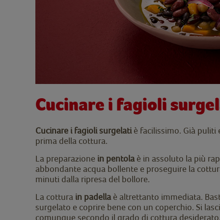
Cucinare i fagioli surgel
Cucinare i fagioli surgelati
è facilissimo. Già pulit
prima della cottura.
La preparazione
in pentola
è in assoluto la più rapi
abbondante acqua bollente e proseguire la cottur
minuti dalla ripresa del bollore.
La cottura
in padella
è altrettanto immediata. Bast
surgelato e coprire bene con un coperchio. Si lasci
comunque secondo il grado di cottura desiderato