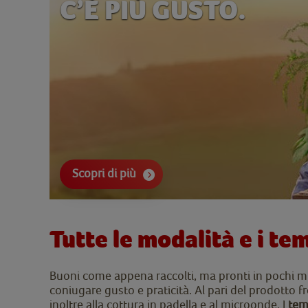
C’È PIÙ GUSTO.
Scopri di più
Tutte le modalità e i tem
Buoni come appena raccolti, ma pronti in pochi mi
coniugare gusto e praticità. Al pari del prodotto f
inoltre alla cottura in padella e al microonde. I
temp