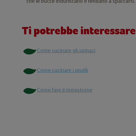
che le bucce induriscano e tendano a spaccarsi.
Ti potrebbe interessare
Come cucinare gli spinaci
Come cucinare i piselli
Come fare il minestrone