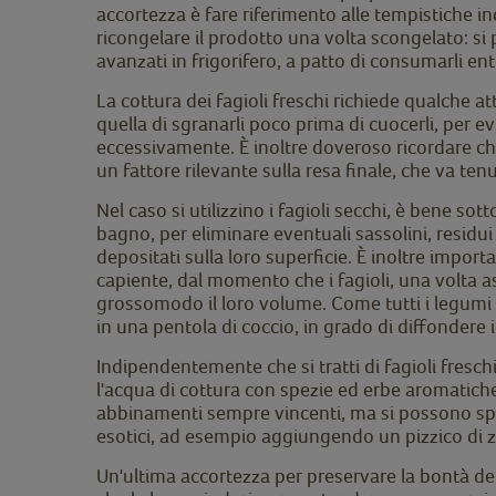
accortezza è fare riferimento alle tempistiche in
ricongelare il prodotto una volta scongelato: s
avanzati in frigorifero, a patto di consumarli en
La cottura dei fagioli freschi richiede qualche 
quella di sgranarli poco prima di cuocerli, per evi
eccessivamente. È inoltre doveroso ricordare che 
un fattore rilevante sulla resa finale, che va ten
Nel caso si utilizzino i fagioli secchi, è bene sot
bagno, per eliminare eventuali sassolini, residui
depositati sulla loro superficie. È inoltre impo
capiente, dal momento che i fagioli, una volta 
grossomodo il loro volume. Come tutti i legumi 
in una pentola di coccio, in grado di diffondere 
Indipendentemente che si tratti di fagioli freschi,
l'acqua di cottura con spezie ed erbe aromatiche
abbinamenti sempre vincenti, ma si possono s
esotici, ad esempio aggiungendo un pizzico di 
Un'ultima accortezza per preservare la bontà dei f