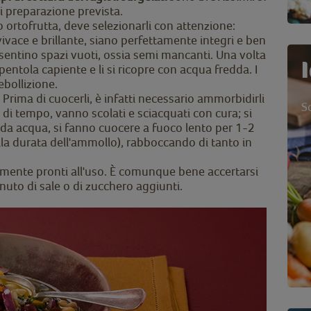
i preparazione prevista.
to ortofrutta, deve selezionarli con attenzione:
vivace e brillante, siano perfettamente integri e ben
esentino spazi vuoti, ossia semi mancanti. Una volta
a pentola capiente e li si ricopre con acqua fredda. I
ebollizione.
Prima di cuocerli, è infatti necessario ammorbidirli
S
 di tempo, vanno scolati e sciacquati con cura; si
 da acqua, si fanno cuocere a fuoco lento per 1-2
lla durata dell'ammollo), rabboccando di tanto in
icamente pronti all'uso. È comunque bene accertarsi
nuto di sale o di zucchero aggiunti.