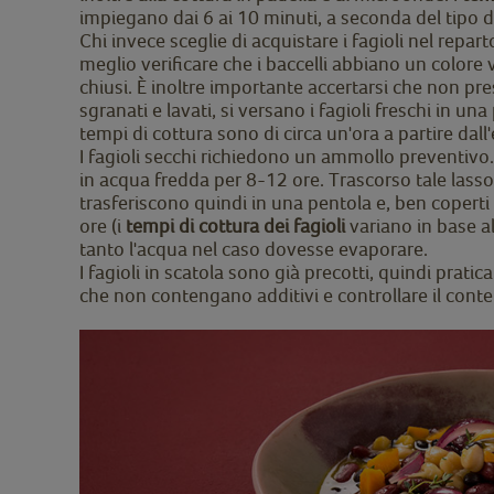
impiegano dai 6 ai 10 minuti, a seconda del tipo d
Chi invece sceglie di acquistare i fagioli nel repar
meglio verificare che i baccelli abbiano un colore 
chiusi. È inoltre importante accertarsi che non pr
sgranati e lavati, si versano i fagioli freschi in un
tempi di cottura sono di circa un'ora a partire dall'
I fagioli secchi richiedono un ammollo preventivo. 
in acqua fredda per 8-12 ore. Trascorso tale lasso
trasferiscono quindi in una pentola e, ben coperti
ore (i
tempi di cottura dei fagioli
variano in base a
tanto l'acqua nel caso dovesse evaporare.
I fagioli in scatola sono già precotti, quindi prat
che non contengano additivi e controllare il conte