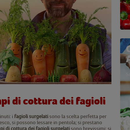
S
pi di cottura dei fagioli
nuti: i
fagioli surgelati
sono la scelta perfetta per
resco, si possono lessare in pentola; si prestano
i di cottura dei fagioli surgelati
sono brevissimi: si