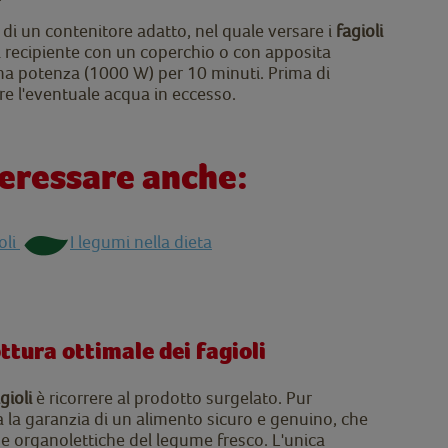
di un contenitore adatto, nel quale versare i
fagioli
l recipiente con un coperchio o con apposita
sima potenza (1000 W) per 10 minuti. Prima di
are l'eventuale acqua in eccesso.
teressare anche:
oli
I legumi nella dieta
ttura ottimale dei fagioli
agioli
è ricorrere al prodotto surgelato. Pur
a la garanzia di un alimento sicuro e genuino, che
e e organolettiche del legume fresco. L'unica