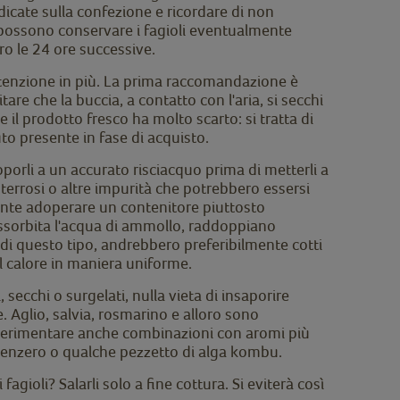
dicate sulla confezione e ricordare di non
i possono conservare i fagioli eventualmente
tro le 24 ore successive.
attenzione in più. La prima raccomandazione è
tare che la buccia, a contatto con l'aria, si secchi
il prodotto fresco ha molto scarto: si tratta di
uto presente in fase di acquisto.
toporli a un accurato risciacquo prima di metterli a
 terrosi o altre impurità che potrebbero essersi
rtante adoperare un contenitore piuttosto
assorbita l'acqua di ammollo, raddoppiano
di questo tipo, andrebbero preferibilmente cotti
il calore in maniera uniforme.
 secchi o surgelati, nulla vieta di insaporire
. Aglio, salvia, rosmarino e alloro sono
perimentare anche combinazioni con aromi più
zenzero o qualche pezzetto di alga kombu.
agioli? Salarli solo a fine cottura. Si eviterà così