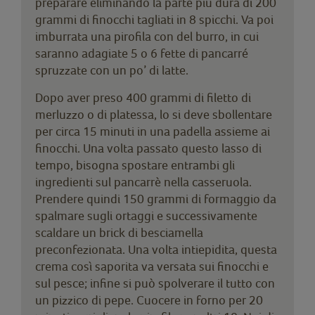
preparare eliminando la parte più dura di 200
grammi di finocchi tagliati in 8 spicchi. Va poi
imburrata una pirofila con del burro, in cui
saranno adagiate 5 o 6 fette di pancarré
spruzzate con un po’ di latte.
Dopo aver preso 400 grammi di filetto di
merluzzo o di platessa, lo si deve sbollentare
per circa 15 minuti in una padella assieme ai
finocchi. Una volta passato questo lasso di
tempo, bisogna spostare entrambi gli
ingredienti sul pancarrè nella casseruola.
Prendere quindi 150 grammi di formaggio da
spalmare sugli ortaggi e successivamente
scaldare un brick di besciamella
preconfezionata. Una volta intiepidita, questa
crema così saporita va versata sui finocchi e
sul pesce; infine si può spolverare il tutto con
un pizzico di pepe. Cuocere in forno per 20