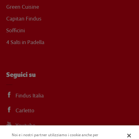
Green Cuisine
Capitan Findus
Sofficini
4 Salti in Padella
Seguici su
Findus Italia
Carletto
Youtube
Noi e i nostri partner utilizziamo i cookie anche per