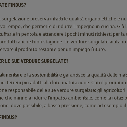
ATE FINDUS?
 surgelazione preserva infatti le qualità organolettiche e nut
alva tempo, che permette di ridurre l'impegno in cucina. Già
ffarle in pentola e attendere i pochi minuti richiesti per la 
rodotti anche fuori stagione. Le verdure surgelate aiutano in
servare il prodotto restante per un impiego futuro.
ER LE SUE VERDURE SURGELATE?
 alimentare
e la
sostenibilità e
garantisce la qualità delle ma
 nei terreni più adatti alla loro maturazione. Con il progra
 responsabile delle sue verdure surgelate: gli agricoltori co
che che mirino a ridurre l'impatto ambientale, come la rotazio
ione, dove possibile, a bassa pressione, come ad esempio il
FINDUS?