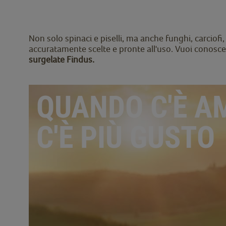
Non solo spinaci e piselli, ma anche funghi, carciofi, 
accuratamente scelte e pronte all'uso. Vuoi conoscerl
surgelate Findus.
QUANDO C'È A
C'È PIÙ GUSTO