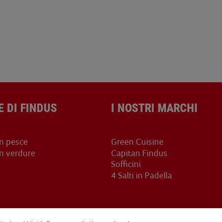
E DI FINDUS
I NOSTRI MARCHI
on pesce
Green Cuisine
on verdure
Capitan Findus
Sofficini
4 Salti in Padella