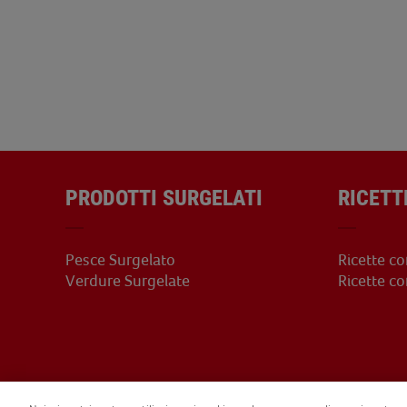
PRODOTTI SURGELATI
RICETT
Pesce Surgelato
Ricette c
Verdure Surgelate
Ricette c