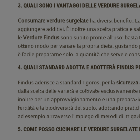
3. QUALI SONO I VANTAGGI DELLE VERDURE SURGEL
Consumare verdure surgelate
ha diversi benefici. La
aggiungere additivi. È inoltre una scelta pratica e s
le
Verdure Findus
sono subito pronte all'uso: basta tu
ottimo modo per variare la propria dieta, gustando p
è facile prepararne solo la quantità che serve e con
4. QUALI STANDARD ADOTTA E ADOTTERÀ FINDUS P
Findus aderisce a standard rigorosi per la
sicurezza
dalla scelta delle varietà e coltivate esclusivamente
inoltre per un approvvigionamento e una preparazione
fertilità e la biodiversità del suolo, adottando prati
ad esempio attraverso l'impiego di metodi di irrigaz
5. COME POSSO CUCINARE LE VERDURE SURGELATE 