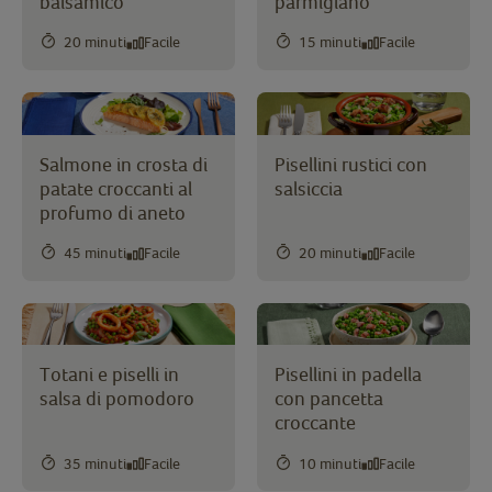
balsamico
parmigiano
20 minuti
Facile
15 minuti
Facile
Salmone in crosta di
Pisellini rustici con
patate croccanti al
salsiccia
profumo di aneto
45 minuti
Facile
20 minuti
Facile
Totani e piselli in
Pisellini in padella
salsa di pomodoro
con pancetta
croccante
35 minuti
Facile
10 minuti
Facile