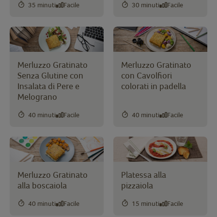
35 minuti
Facile
30 minuti
Facile
Merluzzo Gratinato
Merluzzo Gratinato
Senza Glutine con
con Cavolfiori
Insalata di Pere e
colorati in padella
Melograno
40 minuti
Facile
40 minuti
Facile
Merluzzo Gratinato
Platessa alla
alla boscaiola
pizzaiola
40 minuti
Facile
15 minuti
Facile