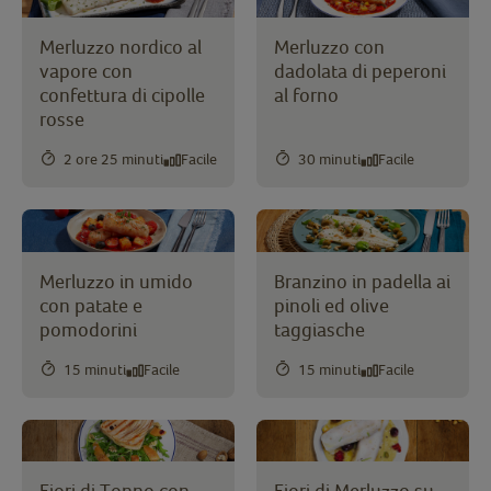
Merluzzo nordico al
Merluzzo con
vapore con
dadolata di peperoni
confettura di cipolle
al forno
rosse
2 ore 25 minuti
Facile
30 minuti
Facile
Merluzzo in umido
Branzino in padella ai
con patate e
pinoli ed olive
pomodorini
taggiasche
15 minuti
Facile
15 minuti
Facile
Fiori di Tonno con
Fiori di Merluzzo su