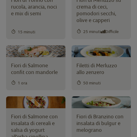
rucola, arancia, noci
crema di ceci,
e mix di semi
pomodori secchi,
olive e capperi
25 minuti
Difficile
15 minuti
Fiori di Salmone
Filetti di Merluzzo
confit con mandorle
allo zenzero
1 ora
50 minuti
Fiori di Salmone con
Fiori di Branzino con
insalata di cereali e
insalata di bulgur e
salsa di yogurt
melograno
all'erba cipollina