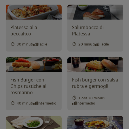
Platessa alla
Saltimbocca di
beccafico
Platessa
30 minuti
Facile
20 minuti
Facile
Fish Burger con
Fish burger con salsa
Chips rustiche al
rubra e germogli
rosmarino
1 ora 20 minuti
40 minuti
Intermedio
Intermedio