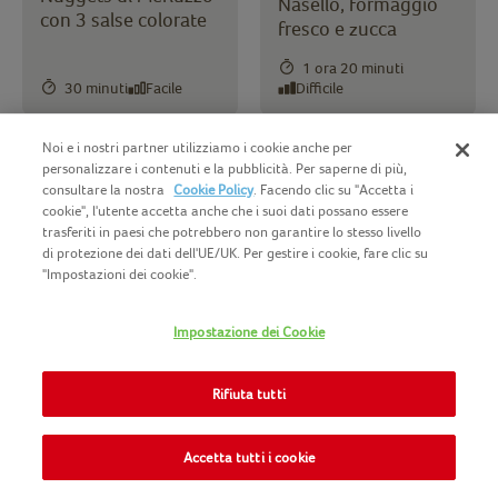
Nasello, formaggio
con 3 salse colorate
fresco e zucca
1 ora 20 minuti
30 minuti
Facile
Difficile
Noi e i nostri partner utilizziamo i cookie anche per
personalizzare i contenuti e la pubblicità. Per saperne di più,
consultare la nostra
Cookie Policy
. Facendo clic su "Accetta i
cookie", l'utente accetta anche che i suoi dati possano essere
trasferiti in paesi che potrebbero non garantire lo stesso livello
Fiori di Merluzzo in
di protezione dei dati dell'UE/UK. Per gestire i cookie, fare clic su
cocotte con patate
"Impostazioni dei cookie".
Filetti di merluzzo
hasselback, erbe
con crema di
mediterranee e salsa
Impostazione dei Cookie
melanzane, sesamo
di pomodoro
e pomodorini
colorati
Rifiuta tutti
1 ora
Facile
2 ore
Accetta tutti i cookie