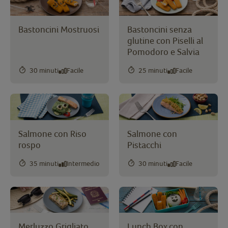
Bastoncini Mostruosi
Bastoncini senza
glutine con Piselli al
Pomodoro e Salvia
30 minuti
Facile
25 minuti
Facile
Salmone con Riso
Salmone con
rospo
Pistacchi
35 minuti
Intermedio
30 minuti
Facile
Merluzzo Grigliato
Lunch Box con