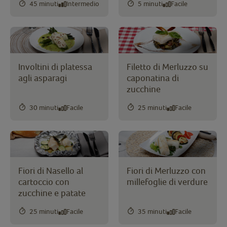
45 minuti
Intermedio
5 minuti
Facile
Involtini di platessa
Filetto di Merluzzo su
agli asparagi
caponatina di
zucchine
30 minuti
Facile
25 minuti
Facile
Fiori di Nasello al
Fiori di Merluzzo con
cartoccio con
millefoglie di verdure
zucchine e patate
25 minuti
Facile
35 minuti
Facile