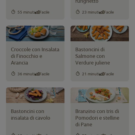
funghetto
55 minuti
Facile
23 minuti
Facile
Croccole con Insalata
Bastoncini di
di Finocchio e
Salmone con
Arancia
Verdure juliene
36 minuti
Facile
21 minuti
Facile
Bastoncini con
Branzino con tris di
insalata di cavolo
Pomodori e stelline
di Pane