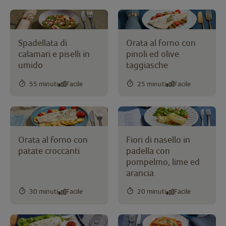
Spadellata di
Orata al forno con
calamari e piselli in
pinoli ed olive
umido
taggiasche
55 minuti
Facile
25 minuti
Facile
Orata al forno con
Fiori di nasello in
patate croccanti
padella con
pompelmo, lime ed
arancia
30 minuti
Facile
20 minuti
Facile