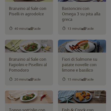
Branzino al Sale con
Bastoncini con
Piselli in agrodolce
Omega 3 su pita alla
greca
40 minuti
Facile
13 minuti
Facile
Branzino al Sale con
Fiori di Salmone su
Fagiolini e Pisellini al
patate novelle con
Pomodoro
limone e basilico
20 minuti
Facile
15 minuti
Facile
Tonno sott'olio con
Fish & Crock con