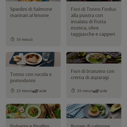
Spiedini di Salmone
Fiori di Tonno Findus
marinati al limone
alla piastra con
insalata di frutta
esotica, olive
taggiasche e capperi
35 minuti
Fiori di branzino con
Tonno con rucola e
crema di asparagi
pomodorini
25 minuti
Facile
35 minuti
Facile
Polpette e Pisellini
Burger di salmone