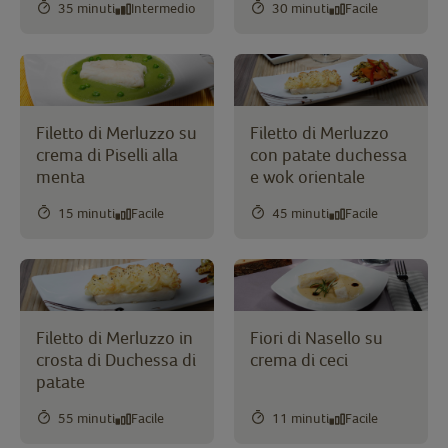
35 minuti
Intermedio
30 minuti
Facile
Filetto di Merluzzo su
Filetto di Merluzzo
crema di Piselli alla
con patate duchessa
menta
e wok orientale
15 minuti
Facile
45 minuti
Facile
Filetto di Merluzzo in
Fiori di Nasello su
crosta di Duchessa di
crema di ceci
patate
55 minuti
Facile
11 minuti
Facile