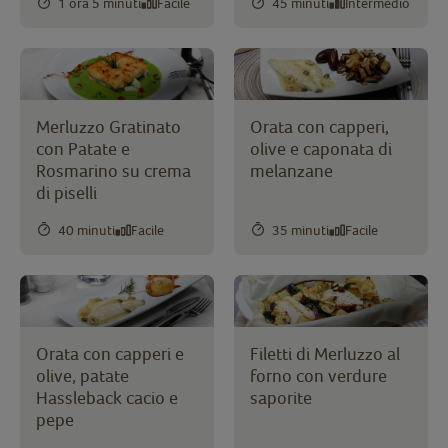
1 ora 5 minuti
Facile
45 minuti
Intermedio
Merluzzo Gratinato
Orata con capperi,
con Patate e
olive e caponata di
Rosmarino su crema
melanzane
di piselli
40 minuti
Facile
35 minuti
Facile
Orata con capperi e
Filetti di Merluzzo al
olive, patate
forno con verdure
Hassleback cacio e
saporite
pepe