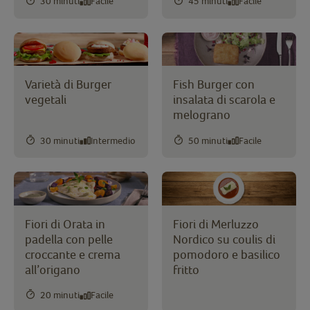
30 minuti
Facile
45 minuti
Facile
Varietà di Burger
Fish Burger con
vegetali
insalata di scarola e
melograno
30 minuti
Intermedio
50 minuti
Facile
Fiori di Orata in
Fiori di Merluzzo
padella con pelle
Nordico su coulis di
croccante e crema
pomodoro e basilico
all’origano
fritto
20 minuti
Facile