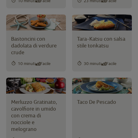
10 minuti
Facile
23 minuti
Facile
Bastoncini con
Tara-Katsu con salsa
dadolata di verdure
stile tonkatsu
crude
10 minuti
Facile
30 minuti
Facile
Merluzzo Gratinato,
Taco De Pescado
cavolfiore in umido
con crema di
nocciole e
melograno