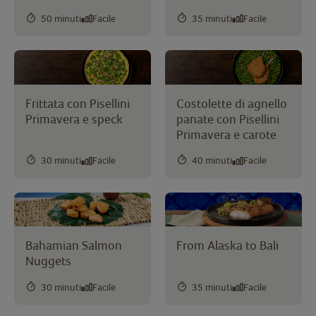
50 minuti
Facile
35 minuti
Facile
Frittata con Pisellini
Costolette di agnello
Primavera e speck
panate con Pisellini
Primavera e carote
30 minuti
Facile
40 minuti
Facile
Bahamian Salmon
From Alaska to Bali
Nuggets
30 minuti
Facile
35 minuti
Facile