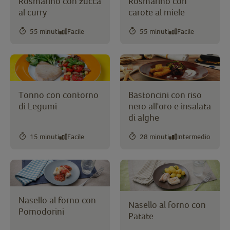
Rosmarino con zucca
Rosmarino con
al curry
carote al miele
55 minuti
Facile
55 minuti
Facile
Tonno con contorno
Bastoncini con riso
di Legumi
nero all'oro e insalata
di alghe
15 minuti
Facile
28 minuti
Intermedio
Nasello al forno con
Nasello al forno con
Pomodorini
Patate