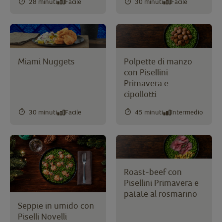
28 minuti
Facile
30 minuti
Facile
Miami Nuggets
Polpette di manzo
con Pisellini
Primavera e
cipollotti
30 minuti
Facile
45 minuti
Intermedio
Roast-beef con
Pisellini Primavera e
patate al rosmarino
Seppie in umido con
Piselli Novelli