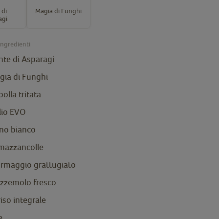
 di
Magia di Funghi
agi
ingredienti
nte di Asparagi
gia di Funghi
polla tritata
lio EVO
ino bianco
 mazzancolle
formaggio grattugiato
ezzemolo fresco
riso integrale
e