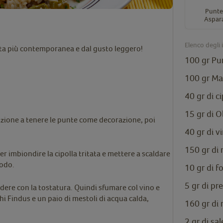
Punte
Aspar
Elenco degli 
tta più contemporanea e dal gusto leggero!
100 gr
Pu
100 gr
Ma
40 gr di ci
15 gr di O
enzione a tenere le punte come decorazione, poi
40 gr di v
150 gr di
r imbiondire la cipolla tritata e mettere a scaldare
rodo.
10 gr di 
5 gr di pr
edere con la tostatura. Quindi sfumare col vino e
hi Findus e un paio di mestoli di acqua calda,
160 gr di 
2 gr di sal