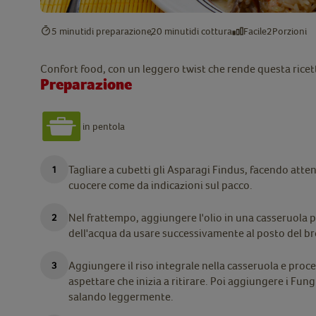
5 minuti
di preparazione
20 minuti
di cottura
Facile
2
Porzioni
Confort food, con un leggero twist che rende questa rice
Preparazione
in pentola
Tagliare a cubetti gli Asparagi Findus, facendo att
cuocere come da indicazioni sul pacco.
Nel frattempo, aggiungere l'olio in una casseruola pe
dell'acqua da usare successivamente al posto del b
Aggiungere il riso integrale nella casseruola e proc
aspettare che inizia a ritirare. Poi aggiungere i Fung
salando leggermente.