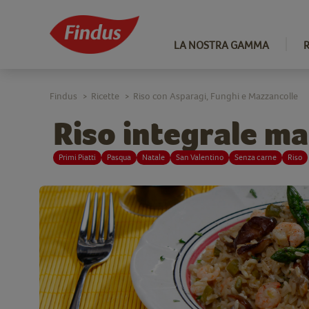
LA NOSTRA GAMMA
Findus
Ricette
Riso con Asparagi, Funghi e Mazzancolle
>
>
Riso integrale ma
Primi Piatti
Pasqua
Natale
San Valentino
Senza carne
Riso