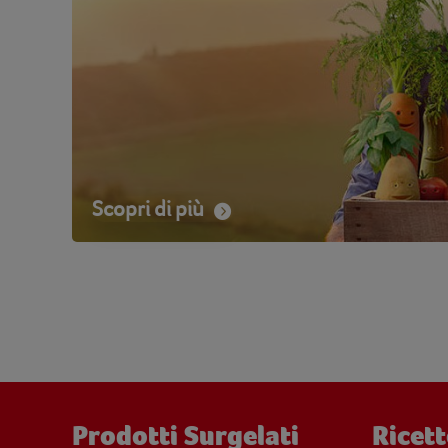
Scopri di più
Prodotti Surgelati
Ricett