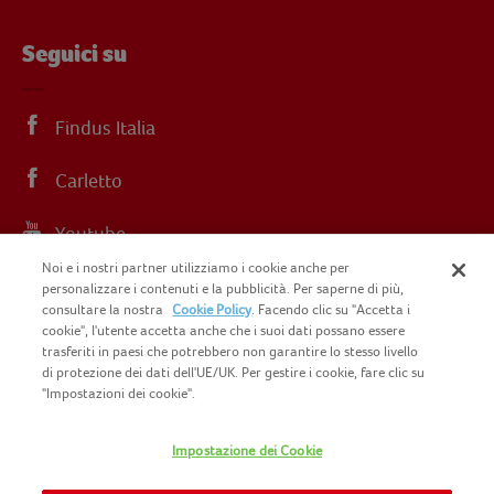
Seguici su
Findus Italia
Carletto
Youtube
Noi e i nostri partner utilizziamo i cookie anche per
Instagram
personalizzare i contenuti e la pubblicità. Per saperne di più,
consultare la nostra
Cookie Policy
. Facendo clic su "Accetta i
cookie", l'utente accetta anche che i suoi dati possano essere
trasferiti in paesi che potrebbero non garantire lo stesso livello
di protezione dei dati dell'UE/UK. Per gestire i cookie, fare clic su
"Impostazioni dei cookie".
COPYRIGHT FINDUS 2025 C.F. E P.I. N.
IT07015700961
Impostazione dei Cookie
CONTATTACI
INFORMATIVA PRIVACY