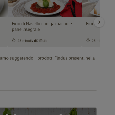
Fiori di Nasello con gazpacho e
Fiori di Nasell
pane integrale
25 minuti
Difficile
25 minuti
In
 stiamo suggerendo. I prodotti Findus presenti nella