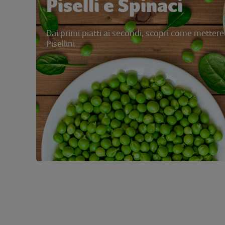
Piselli e Spinaci
Dai primi piatti ai secondi, scopri come mettere 
Pisellini