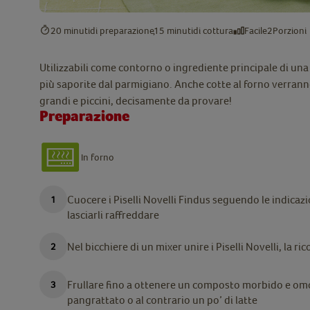
20 minuti
di preparazione
15 minuti
di cottura
Facile
2
Porzioni
Utilizzabili come contorno o ingrediente principale di una
più saporite dal parmigiano. Anche cotte al forno verranno 
grandi e piccini, decisamente da provare!
Preparazione
In forno
Cuocere i Piselli Novelli Findus seguendo le indicazi
lasciarli raffreddare
Nel bicchiere di un mixer unire i Piselli Novelli, la ric
Frullare fino a ottenere un composto morbido e om
pangrattato o al contrario un po’ di latte