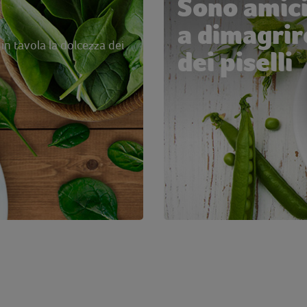
Sono amici
a dimagrire
in tavola la dolcezza dei
dei piselli