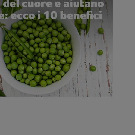
 del cuore e aiutano
: ecco i 10 benefici