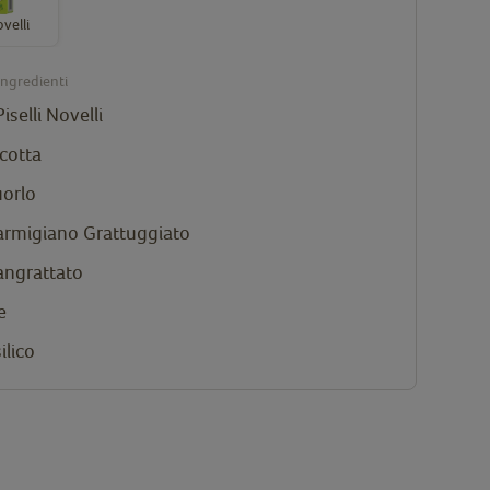
ovelli
ingredienti
Piselli Novelli
icotta
uorlo
Parmigiano Grattuggiato
angrattato
e
ilico