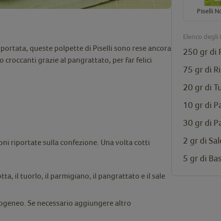
Piselli N
Elenco degli 
 portata, queste polpette di Piselli sono rese ancora
250 gr di
croccanti grazie al pangrattato, per far felici
75 gr di R
20 gr di T
10 gr di 
30 gr di P
2 gr di Sal
oni riportate sulla confezione. Una volta cotti
5 gr di Bas
otta, il tuorlo, il parmigiano, il pangrattato e il sale
ogeneo. Se necessario aggiungere altro