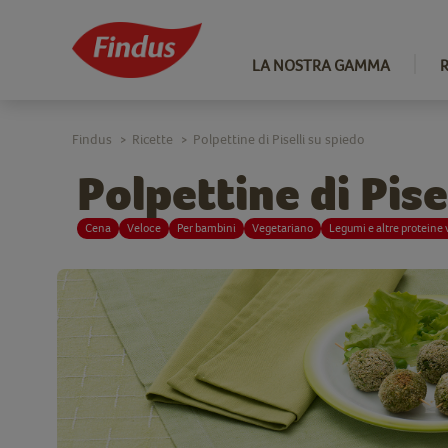
LA NOSTRA GAMMA
Findus
Ricette
Polpettine di Piselli su spiedo
>
>
Polpettine di Pise
Cena
Veloce
Per bambini
Vegetariano
Legumi e altre proteine 