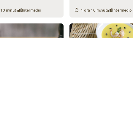
 10 minuti
Intermedio
1 ora 10 minuti
Intermedio
Cremosa pastinaca e caro
gialla con mazzancolle al
ara" di Pisellini Primavera
6 minuti
Facile
nuti