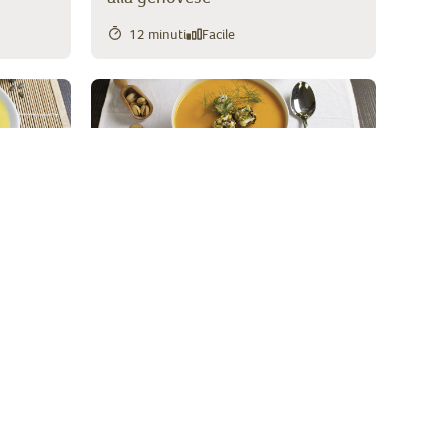
12 minuti
Facile
ta
Cremosa di zucca con feta e
 vapore
granella di pistacchio
10 minuti
Facile
Pane ai cereali con Minestrone