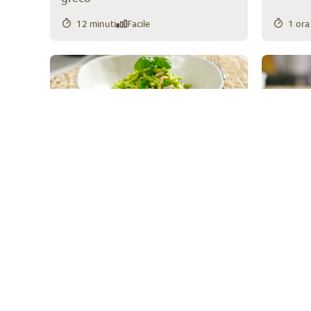
12 minuti
Facile
1 ora
Trofie al pesto di Pisellini
Primavera
"Carbon
23 minuti
30 mi