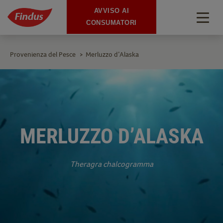
AVVISO AI
Togg
CONSUMATORI
navig
Provenienza del Pesce
Merluzzo d’Alaska
>
MERLUZZO D’ALASKA
Theragra chalcogramma