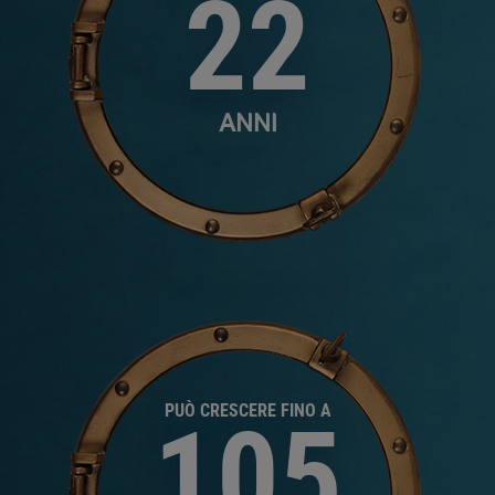
22
ANNI
PUÒ CRESCERE FINO A
105