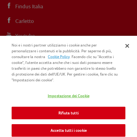
Findus Italia
Carletto
Youtube
Noi e i nostri partner utilizziamo i cookie anche per
Instagram
personalizzare i contenuti e la pubblicità. Per saperne di più,
consultare la nostra
Cookie Policy
. Facendo clic su "Accetta i
cookie", l'utente accetta anche che i suoi dati possano essere
trasferiti in paesi che potrebbero non garantire lo stesso livello
di protezione dei dati dell'UE/UK. Per gestire i cookie, fare clic su
"Impostazioni dei cookie".
COPYRIGHT FINDUS 2025 C.F. E P.I. N.
IT07015700961
Impostazione dei Cookie
CONTATTACI
INFORMATIVA PRIVACY
SITEMAP
Rifiuta tutti
COOKIE POLICY
INFO LEGALI
NOMAD FOODS
Accetta tutti i cookie