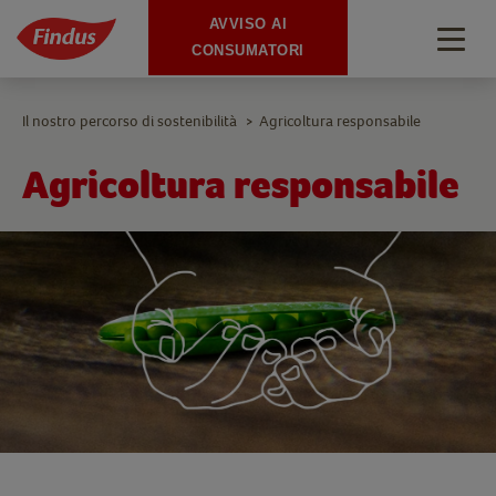
AVVISO AI
Togg
CONSUMATORI
navig
Il nostro percorso di sostenibilità
Agricoltura responsabile
>
Agricoltura responsabile