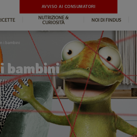
AVVISO AI CONSUMATORI
NUTRIZIONE &
RICETTE
NOI DI FINDUS
CURIOSITÀ
on i bambini
 i bambini