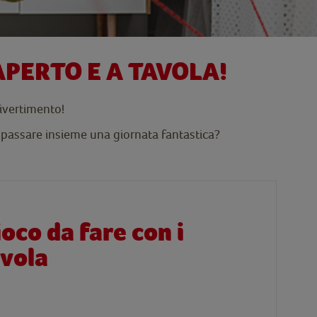
'APERTO E A TAVOLA!
divertimento!
er passare insieme una giornata fantastica?
ioco da fare con i
avola