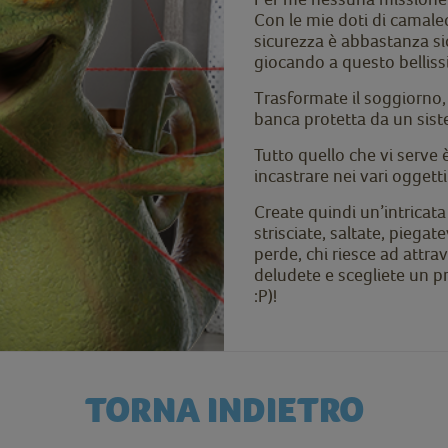
Con le mie doti di camale
sicurezza è abbastanza sic
giocando a questo bellis
Trasformate il soggiorno, 
banca protetta da un siste
Tutto quello che vi serve 
incastrare nei vari oggetti
Create quindi un’intricata 
strisciate, saltate, piegate
perde, chi riesce ad attrav
deludete e scegliete un 
:P)!
TORNA INDIETRO