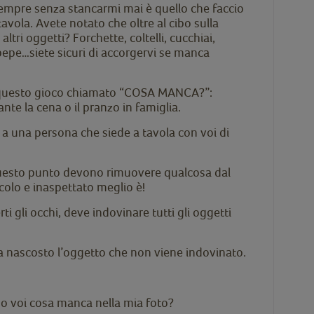
empre senza stancarmi mai è quello che faccio
tavola. Avete notato che oltre al cibo sulla
altri oggetti? Forchette, coltelli, cucchiai,
, pepe…siete sicuri di accorgervi se manca
n questo gioco chiamato “COSA MANCA?”:
ante la cena o il pranzo in famiglia.
 a una persona che siede a tavola con voi di
 questo punto devono rimuovere qualcosa dal
ccolo e inaspettato meglio è!
rti gli occhi, deve indovinare tutti gli oggetti
ha nascosto l’oggetto che non viene indovinato.
ndo voi cosa manca nella mia foto?