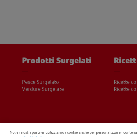
Prodotti Surgelati
Ricett
Pesce Surgelato
Ricette c
Verdure Surgelate
Ricette c
Noi e i nostri partner utilizziamo i cookie anche per personalizzare i contenut