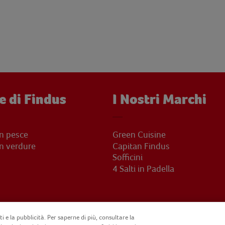
e di Findus
I Nostri Marchi
on pesce
Green Cuisine
on verdure
Capitan Findus
Sofficini
4 Salti in Padella
i e la pubblicità. Per saperne di più, consultare la