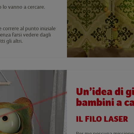
to lo vanno a cercare.
 correre al punto iniziale
enza farsi vedere dagli
i gli altri.
Un’idea di g
bambini a c
IL FILO LASER
Per me nessuna missione è