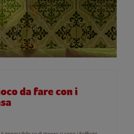
ioco da fare con i
asa
 impossibile se di mezzo ci sono i Sofficini.