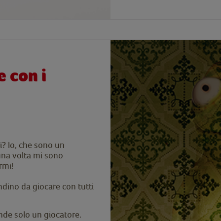
e con i
i? Io, che sono un
na volta mi sono
rmi!
ndino da giocare con tutti
nde solo un giocatore.