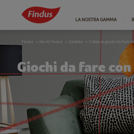
LA NOSTRA GAMMA
Findus
Noi di Findus
Carletto
3 idee di giochi da fare c
>
>
>
Giochi da fare con