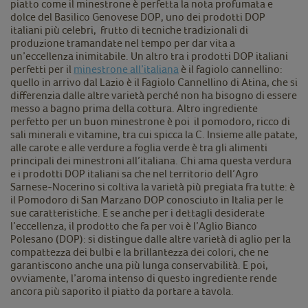
piatto come il minestrone è perfetta la nota profumata e
dolce del Basilico Genovese DOP, uno dei prodotti DOP
italiani più celebri, frutto di tecniche tradizionali di
produzione tramandate nel tempo per dar vita a
un’eccellenza inimitabile. Un altro tra i prodotti DOP italiani
perfetti per il
minestrone all’italiana
è il fagiolo cannellino:
quello in arrivo dal Lazio è il Fagiolo Cannellino di Atina, che si
differenzia dalle altre varietà perché non ha bisogno di essere
messo a bagno prima della cottura. Altro ingrediente
perfetto per un buon minestrone è poi il pomodoro, ricco di
sali minerali e vitamine, tra cui spicca la C. Insieme alle patate,
alle carote e alle verdure a foglia verde è tra gli alimenti
principali dei minestroni all’italiana. Chi ama questa verdura
e i prodotti DOP italiani sa che nel territorio dell’Agro
Sarnese-Nocerino si coltiva la varietà più pregiata fra tutte: è
il Pomodoro di San Marzano DOP conosciuto in Italia per le
sue caratteristiche. E se anche per i dettagli desiderate
l’eccellenza, il prodotto che fa per voi è l’Aglio Bianco
Polesano (DOP): si distingue dalle altre varietà di aglio per la
compattezza dei bulbi e la brillantezza dei colori, che ne
garantiscono anche una più lunga conservabilità. E poi,
ovviamente, l’aroma intenso di questo ingrediente rende
ancora più saporito il piatto da portare a tavola.