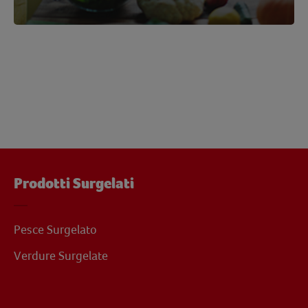
Prodotti Surgelati
Pesce Surgelato
Verdure Surgelate