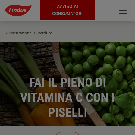
AVVISO AI
Togg
CONSUMATORI
navig
Alimentazione
Verdure
>
FAI IL PIENO DI
VITAMINA C CON I
PISELLI