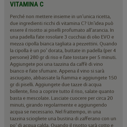
VITAMINA C
Perché non mettere insieme in un’unica ricetta,
due ingredienti ricchi di vitamina C? Un’idea può
essere il risotto ai piselli profumato all’arancia. In
una padella fate rosolare 3 cucchiai di olio EVO e
mezza cipolla bianca tagliata a pezzettini. Quando
la cipolla è un po’ dorata, buttate in padella (per 4
persone) 280 gr di riso e fate tostare per 5 minuti.
Aggiungete poi una tazzina da caffè di vino
bianco e fate sfumare. Appena il vino si sarà
asciugato, abbassate la fiamma e aggiungete 150
gr di piselli. Aggiungete due tazze di acqua
bollente, fino a coprire tutto il riso, salate quanto
basta e mescolate. Lasciate cuocere per circa 20
minuti, girando regolarmente e aggiungendo
acqua se necessario. Nel frattempo, in una
tazzina sciogliete una bustina di zafferano con un
po’ di acqua calda. Quando il risotto sarà cotto e