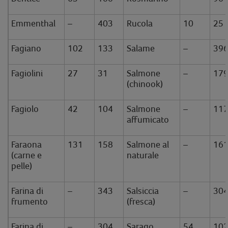
Emmenthal
–
403
Rucola
10
25
Fagiano
102
133
Salame
–
39
Fagiolini
27
31
Salmone
–
17
(chinook)
Fagiolo
42
104
Salmone
–
11
affumicato
Faraona
131
158
Salmone al
–
16
(carne e
naturale
pelle)
Farina di
–
343
Salsiccia
–
30
frumento
(fresca)
Farina di
–
304
Sarago
54
10