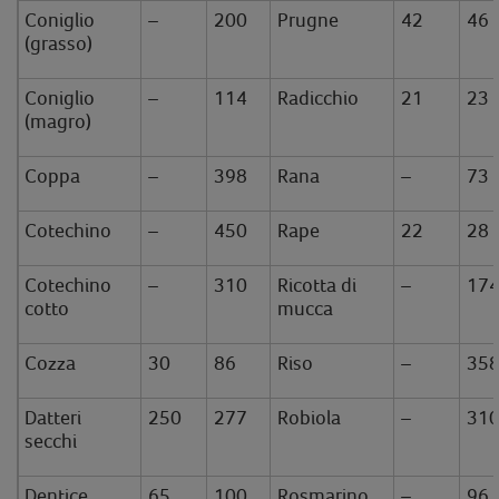
Coniglio
–
200
Prugne
42
46
(grasso)
Coniglio
–
114
Radicchio
21
23
(magro)
Coppa
–
398
Rana
–
73
Cotechino
–
450
Rape
22
28
Cotechino
–
310
Ricotta di
–
17
cotto
mucca
Cozza
30
86
Riso
–
35
Datteri
250
277
Robiola
–
31
secchi
Dentice
65
100
Rosmarino
–
96