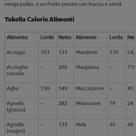
venga pulito, o un frutto pesato con buccia e semi).
Tabella Calorie Alimenti
Alimento
Lordo
Netto
Alimento
Lordo
Net
Acciuga
103
131
Mandorle
130
54
Acciughe
–
205
Margarina
–
71
sottolio
Aglio
130
149
Mascarpone
–
45
Agnello
–
282
Melanzane
19
24
(grasso)
Agnello
–
132
Mele
35
48
(magro)