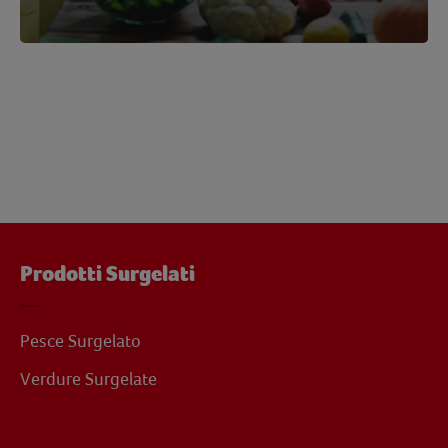
Prodotti Surgelati
Pesce Surgelato
Verdure Surgelate