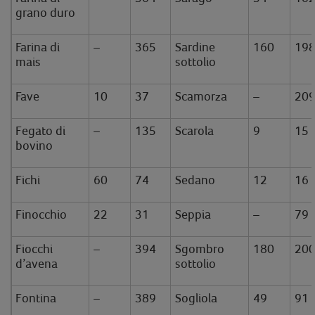
grano duro
Farina di
–
365
Sardine
160
19
mais
sottolio
Fave
10
37
Scamorza
–
20
Fegato di
–
135
Scarola
9
15
bovino
Fichi
60
74
Sedano
12
16
Finocchio
22
31
Seppia
–
79
Fiocchi
–
394
Sgombro
180
20
d’avena
sottolio
Fontina
–
389
Sogliola
49
91