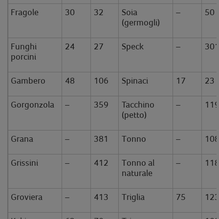
Fragole
30
32
Soia
–
50
(germogli)
Funghi
24
27
Speck
–
30
porcini
Gambero
48
106
Spinaci
17
23
Gorgonzola
–
359
Tacchino
–
11
(petto)
Grana
–
381
Tonno
–
10
Grissini
–
412
Tonno al
–
11
naturale
Groviera
–
413
Triglia
75
12