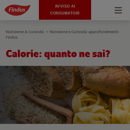
AVVISO AI
Togg
CONSUMATORI
navig
Nutrizione & Curiosità
Nutrizione e Curiosità: approfondimenti -
>
Findus
Calorie: quanto ne sai?