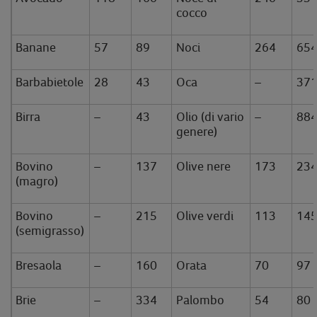
cocco
Banane
57
89
Noci
264
65
Barbabietole
28
43
Oca
–
37
Birra
–
43
Olio (di vario
–
88
genere)
Bovino
–
137
Olive nere
173
23
(magro)
Bovino
–
215
Olive verdi
113
14
(semigrasso)
Bresaola
–
160
Orata
70
97
Brie
–
334
Palombo
54
80