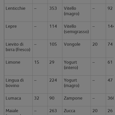
Lenticchie
–
353
Vitello
–
92
(magro)
Lepre
–
114
Vitello
–
14
(semigrasso)
Lievito di
–
105
Vongole
20
74
birra (fresco)
Limone
15
29
Yogurt
–
61
(intero)
Lingua di
–
224
Yogurt
–
47
bovino
(magro)
Lumaca
32
90
Zampone
–
36
Maiale
–
263
Zucca
20
26