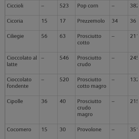
Ciccioli
–
523
Pop corn
–
38
Cicoria
15
17
Prezzemolo
34
36
Ciliegie
56
63
Prosciutto
–
21
cotto
Cioccolato al
–
546
Prosciutto
–
24
latte
crudo
Cioccolato
–
520
Prosciutto
–
13
fondente
cotto magro
Cipolle
36
40
Prosciutto
–
21
crudo
magro
Cocomero
15
30
Provolone
–
35