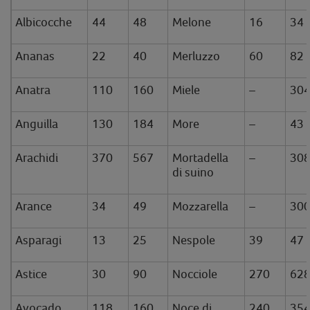
Albicocche
44
48
Melone
16
34
Ananas
22
40
Merluzzo
60
82
Anatra
110
160
Miele
–
30
Anguilla
130
184
More
–
43
Arachidi
370
567
Mortadella
–
30
di suino
Arance
34
49
Mozzarella
–
30
Asparagi
13
25
Nespole
39
47
Astice
30
90
Nocciole
270
62
Avocado
118
160
Noce di
240
35