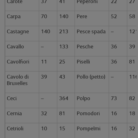
Carote
37
41
Peperoni
22
27
Carpa
70
140
Pere
52
58
Castagne
140
213
Pesce spada
–
12
Cavallo
–
133
Pesche
36
39
Cavolfiori
11
25
Piselli
36
81
Cavolo di
39
43
Pollo (petto)
–
11
Bruxelles
Ceci
–
364
Polpo
73
82
Cernia
32
81
Pomodori
16
18
Cetrioli
10
15
Pompelmi
16
32