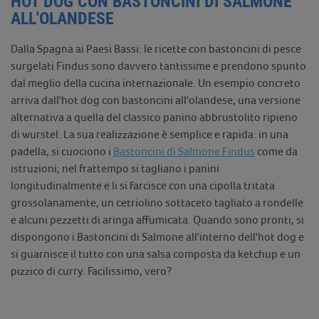
HOT DOG CON BASTONCINI DI SALMONE
ALL'OLANDESE
Dalla Spagna ai Paesi Bassi: le ricette con bastoncini di pesce
surgelati Findus sono davvero tantissime e prendono spunto
dal meglio della cucina internazionale. Un esempio concreto
arriva dall'hot dog con bastoncini all'olandese, una versione
alternativa a quella del classico panino abbrustolito ripieno
di wurstel. La sua realizzazione è semplice e rapida: in una
padella, si cuociono i
Bastoncini di Salmone Findus
come da
istruzioni; nel frattempo si tagliano i panini
longitudinalmente e li si farcisce con una cipolla tritata
grossolanamente, un cetriolino sottaceto tagliato a rondelle
e alcuni pezzetti di aringa affumicata. Quando sono pronti, si
dispongono i Bastoncini di Salmone all'interno dell'hot dog e
si guarnisce il tutto con una salsa composta da ketchup e un
pizzico di curry. Facilissimo, vero?