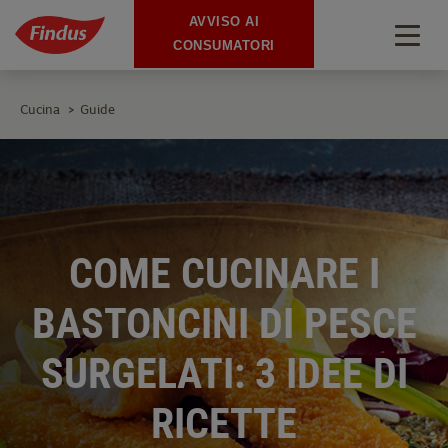
AVVISO AI
Togg
CONSUMATORI
navig
Cucina
Guide
>
COME CUCINARE I
BASTONCINI DI PESCE
SURGELATI: 3 IDEE DI
RICETTE