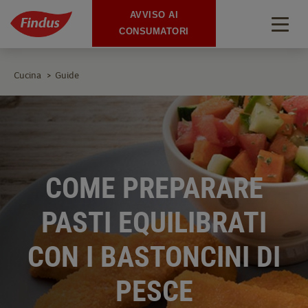
AVVISO AI
Togg
CONSUMATORI
navig
Cucina
Guide
>
COME PREPARARE
PASTI EQUILIBRATI
CON I BASTONCINI DI
PESCE