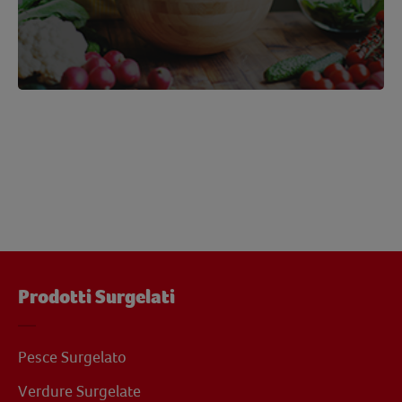
Prodotti Surgelati
Pesce Surgelato
Verdure Surgelate