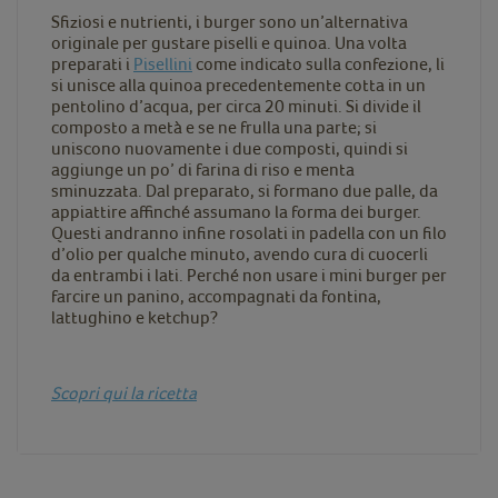
Sfiziosi e nutrienti, i burger sono un’alternativa
originale per gustare piselli e quinoa. Una volta
preparati i
Pisellini
come indicato sulla confezione, li
si unisce alla quinoa precedentemente cotta in un
pentolino d’acqua, per circa 20 minuti. Si divide il
composto a metà e se ne frulla una parte; si
uniscono nuovamente i due composti, quindi si
aggiunge un po’ di farina di riso e menta
sminuzzata. Dal preparato, si formano due palle, da
appiattire affinché assumano la forma dei burger.
Questi andranno infine rosolati in padella con un filo
d’olio per qualche minuto, avendo cura di cuocerli
da entrambi i lati. Perché non usare i mini burger per
farcire un panino, accompagnati da fontina,
lattughino e ketchup?
Scopri qui la ricetta