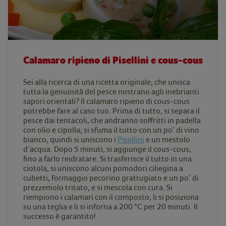
Calamaro ripieno di Pisellini e cous-cous
Sei alla ricerca di una ricetta originale, che unisca
tutta la genuinità del pesce nostrano agli inebrianti
sapori orientali? Il calamaro ripieno di cous-cous
potrebbe fare al caso tuo. Prima di tutto, si separa il
pesce dai tentacoli, che andranno soffritti in padella
con olio e cipolla; si sfuma il tutto con un po’ di vino
bianco, quindi si uniscono i
Pisellini
e un mestolo
d’acqua. Dopo 5 minuti, si aggiunge il cous-cous,
fino a farlo reidratare. Si trasferisce il tutto in una
ciotola, si uniscono alcuni pomodori ciliegina a
cubetti, formaggio pecorino grattugiato e un po’ di
prezzemolo tritato, e si mescola con cura. Si
riempiono i calamari con il composto, li si posiziona
su una teglia e li si inforna a 200 °C per 20 minuti. Il
successo è garantito!