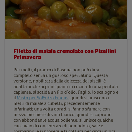
Filetto di maiale cremolato con Pisellini
Primavera
Per molti, il pranzo di Pasqua non può dirsi
completo senza un gustoso spezzatino. Questa
versione, nobilitata dalla dolcezza dei piselli, è
adatta anche ai principianti in cucina. In una pentola
capiente, si scalda un filo d’olio, l’aglio, lo scalogno e
il
Misto per Soffritto Findus
, quindi si uniscono i
filetti di maiale a cubetti, precedentemente
infarinati; una volta dorati, si fanno sfumare con
mezzo bicchiere di vino bianco, quindi si coprono
con abbondante acqua bollente, si unisce qualche
cucchiaio di concentrato di pomodoro, sale e
rosmarino, e si prosegue la cottura per circa un’ora.