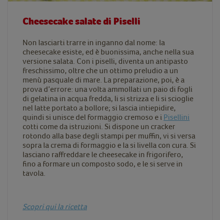
Cheesecake salate di Piselli
Non lasciarti trarre in inganno dal nome: la
cheesecake esiste, ed è buonissima, anche nella sua
versione salata. Con i piselli, diventa un antipasto
freschissimo, oltre che un ottimo preludio a un
menù pasquale di mare. La preparazione, poi, è a
prova d’errore: una volta ammollati un paio di fogli
di gelatina in acqua fredda, li si strizza e li si scioglie
nel latte portato a bollore; si lascia intiepidire,
quindi si unisce del formaggio cremoso e i
Pisellini
cotti come da istruzioni. Si dispone un cracker
rotondo alla base degli stampi per muffin, vi si versa
sopra la crema di formaggio e la si livella con cura. Si
lasciano raffreddare le cheesecake in frigorifero,
fino a formare un composto sodo, e le si serve in
tavola.
Scopri qui la ricetta