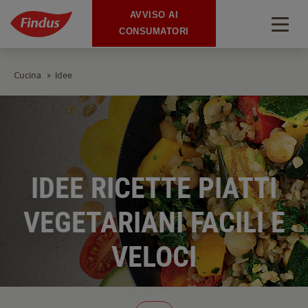
AVVISO AI
Togg
CONSUMATORI
navig
Cucina
Idee
>
IDEE RICETTE PIATTI
VEGETARIANI FACILI E
VELOCI