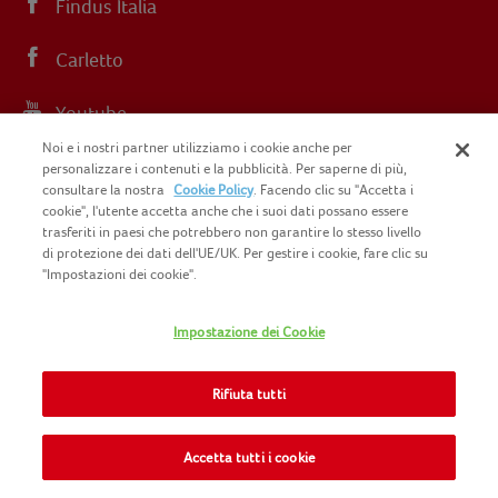
Findus Italia
Carletto
Youtube
Noi e i nostri partner utilizziamo i cookie anche per
Instagram
personalizzare i contenuti e la pubblicità. Per saperne di più,
consultare la nostra
Cookie Policy
. Facendo clic su "Accetta i
cookie", l'utente accetta anche che i suoi dati possano essere
trasferiti in paesi che potrebbero non garantire lo stesso livello
di protezione dei dati dell'UE/UK. Per gestire i cookie, fare clic su
"Impostazioni dei cookie".
COPYRIGHT FINDUS 2025 C.F. E P.I. N.
IT07015700961
Impostazione dei Cookie
CONTATTACI
INFORMATIVA PRIVACY
SITEMAP
Rifiuta tutti
COOKIE POLICY
INFO LEGALI
NOMAD FOODS
Accetta tutti i cookie