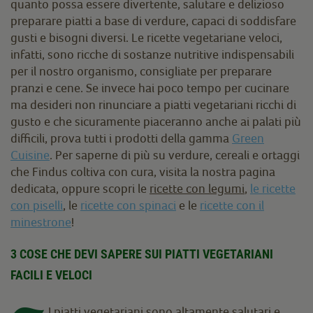
quanto possa essere divertente, salutare e delizioso
preparare piatti a base di verdure, capaci di soddisfare
gusti e bisogni diversi. Le ricette vegetariane veloci,
infatti, sono ricche di sostanze nutritive indispensabili
per il nostro organismo, consigliate per preparare
pranzi e cene. Se invece hai poco tempo per cucinare
ma desideri non rinunciare a piatti vegetariani ricchi di
gusto e che sicuramente piaceranno anche ai palati più
difficili, prova tutti i prodotti della gamma
Green
Cuisine
. Per saperne di più su verdure, cereali e ortaggi
che Findus coltiva con cura, visita la nostra pagina
dedicata, oppure scopri le
ricette con legumi
,
le ricette
con piselli
, le
ricette con spinaci
e le
ricette con il
minestrone
!
3 COSE CHE DEVI SAPERE SUI PIATTI VEGETARIANI
FACILI E VELOCI
I piatti vegetariani sono altamente salutari e