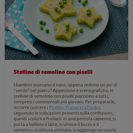
Stelline di semolino con piselli
I bambini storcono il naso, appena vedono un po’ di
“verde” nel piatto? Appetitose e scenografiche, le
stelline di semolino con piselli piacciono a tutti,
compresi i commensali più giovani. Per prepararle,
occorre cuocere i
Pisellini Primavera Findus
seguendo le indicazioni presenti sulla confezione,
quindi scolarli e frullarli. In una pentola capiente, si
porta a bollore il latte, si unisce il burro e il
semolino; a cottura ultimata, si aggiunge un tuorlo