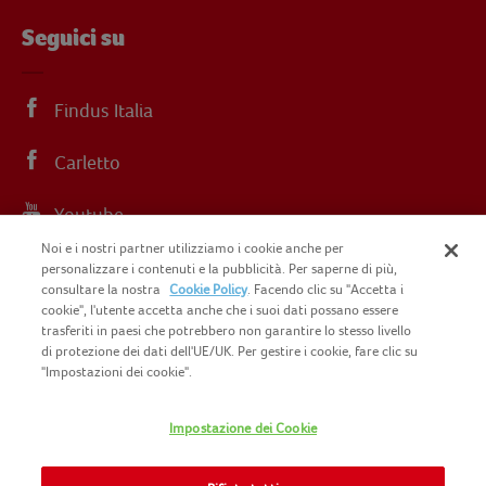
Seguici su
Findus Italia
Carletto
Youtube
Noi e i nostri partner utilizziamo i cookie anche per
Instagram
personalizzare i contenuti e la pubblicità. Per saperne di più,
consultare la nostra
Cookie Policy
. Facendo clic su "Accetta i
cookie", l'utente accetta anche che i suoi dati possano essere
trasferiti in paesi che potrebbero non garantire lo stesso livello
di protezione dei dati dell'UE/UK. Per gestire i cookie, fare clic su
"Impostazioni dei cookie".
COPYRIGHT FINDUS 2025 C.F. E P.I. N.
IT07015700961
Impostazione dei Cookie
CONTATTACI
INFORMATIVA PRIVACY