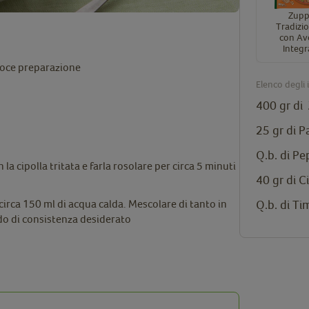
Zup
Tradizi
con Av
Integr
eloce preparazione
Elenco degli 
400 gr di
25 gr di P
Q.b. di P
a cipolla tritata e farla rosolare per circa 5 minuti
40 gr di C
Q.b. di Ti
irca 150 ml di acqua calda. Mescolare di tanto in
ado di consistenza desiderato