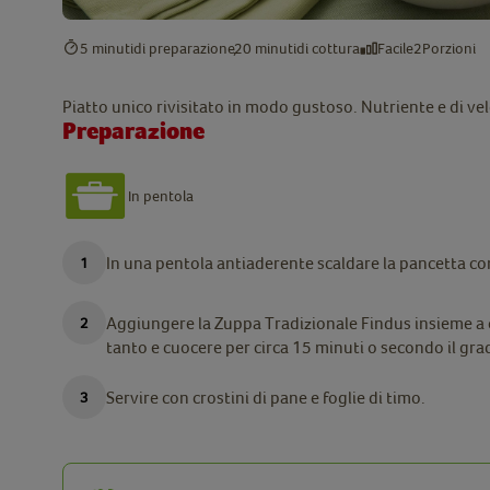
5 minuti
di preparazione
20 minuti
di cottura
Facile
2
Porzioni
Piatto unico rivisitato in modo gustoso. Nutriente e di v
Preparazione
In pentola
In una pentola antiaderente scaldare la pancetta con l
Aggiungere la Zuppa Tradizionale Findus insieme a c
tanto e cuocere per circa 15 minuti o secondo il gr
Servire con crostini di pane e foglie di timo.