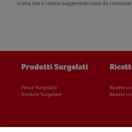
ricetta che ti stiamo suggerendo sono da consumars
Prodotti Surgelati
Ricett
Pesce Surgelato
Ricette c
Verdure Surgelate
Ricette c