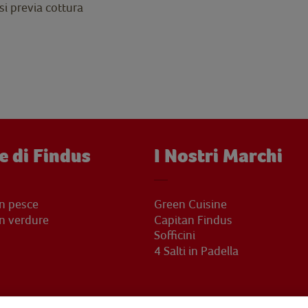
i previa cottura
e di Findus
I Nostri Marchi
on pesce
Green Cuisine
on verdure
Capitan Findus
Sofficini
4 Salti in Padella