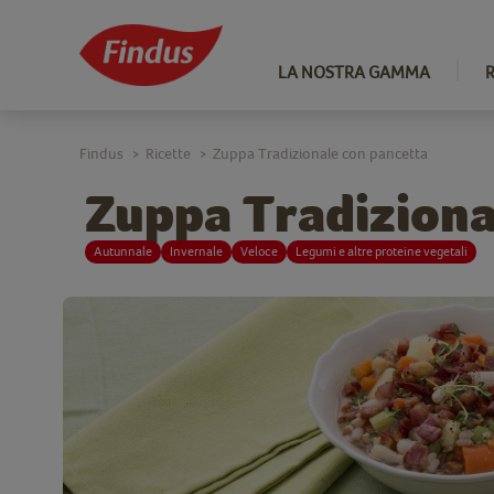
LA NOSTRA GAMMA
Findus
Ricette
Zuppa Tradizionale con pancetta
>
>
Zuppa Tradiziona
Autunnale
Invernale
Veloce
Legumi e altre proteine vegetali