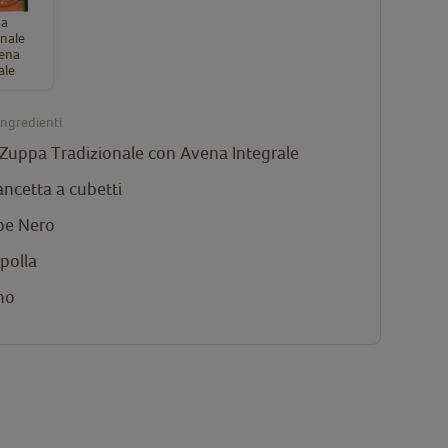
pa
onale
ena
ale
ingredienti
Zuppa Tradizionale con Avena Integrale
ancetta a cubetti
epe Nero
ipolla
mo