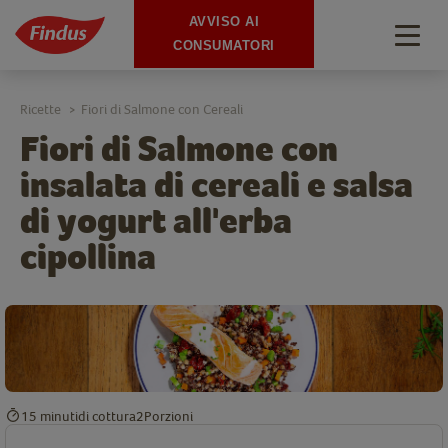
AVVISO AI
Togg
CONSUMATORI
navig
Ricette
Fiori di Salmone con Cereali
>
Fiori di Salmone con
insalata di cereali e salsa
di yogurt all'erba
cipollina
15 minuti
di cottura
2
Porzioni