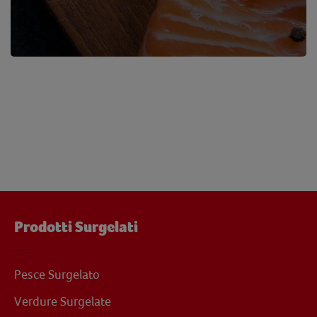
Prodotti Surgelati
Pesce Surgelato
Verdure Surgelate