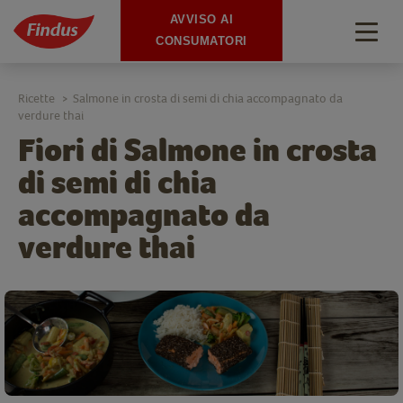
AVVISO AI
Togg
CONSUMATORI
navig
Ricette
Salmone in crosta di semi di chia accompagnato da
>
verdure thai
Fiori di Salmone in crosta
di semi di chia
accompagnato da
verdure thai