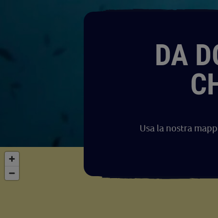
DA D
C
Usa la nostra mappa