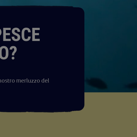
PESCE
O?
 nostro merluzzo del