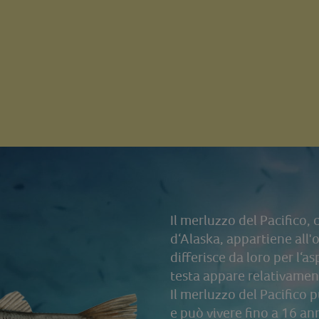
Il merluzzo del Pacifico,
d‘Alaska, appartiene all'
differisce da loro per l‘a
testa appare relativament
Il merluzzo del Pacifico 
e può vivere fino a 16 an