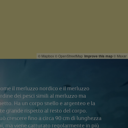
© Mapbox
© OpenStreetMap
Improve this map
© Maxar
 come il merluzzo nordico e il merluzzo
ordine dei pesci simili al merluzzo ma
spetto. Ha un corpo snello e argenteo e la
e grande rispetto al resto del corpo.
può crescere fino a circa 90 cm di lunghezza
ni, ma viene catturato regolarmente in più