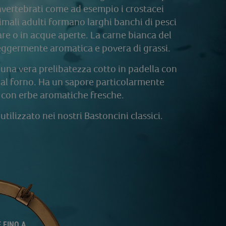
invertebrati come ad esempio i crostacei
nimali adulti formano larghi banchi di pesci
re o in acque aperte. La carne bianca del
leggermente aromatica e povera di grassi.
è una vera prelibatezza cotto in padella con
 o al forno. Ha un sapore particolarmente
 con erbe aromatiche fresche.
utilizzato nei nostri Bastoncini classici.
 FINO A