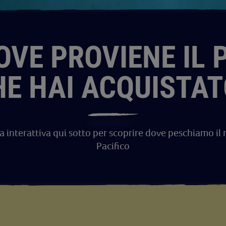
OVE PROVIENE IL 
HE HAI ACQUISTAT
 interattiva qui sotto per scoprire dove peschiamo il
Pacifico