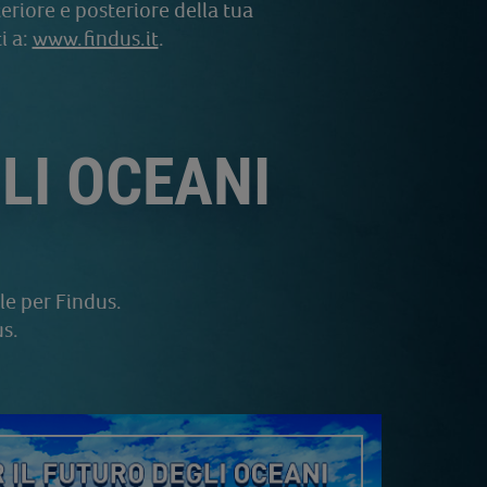
eriore e posteriore della tua
i a:
www.findus.it
.
LI OCEANI
le per Findus.
us.