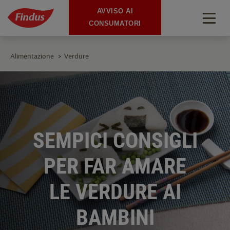
AVVISO AI
Togg
CONSUMATORI
navig
Alimentazione
Verdure
>
SEMPICI CONSIGLI
PER FAR AMARE
LE VERDURE AI
BAMBINI