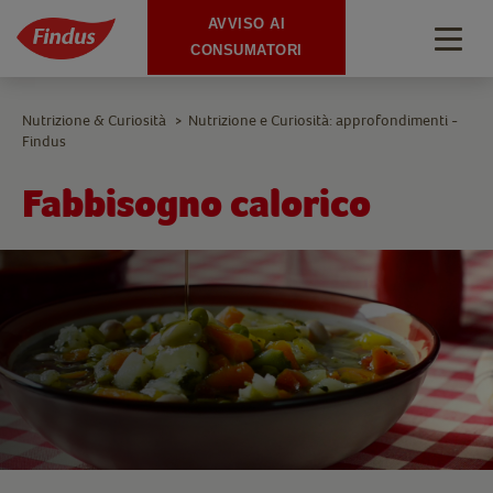
AVVISO AI
Togg
CONSUMATORI
navig
Nutrizione & Curiosità
Nutrizione e Curiosità: approfondimenti -
>
Findus
Fabbisogno calorico