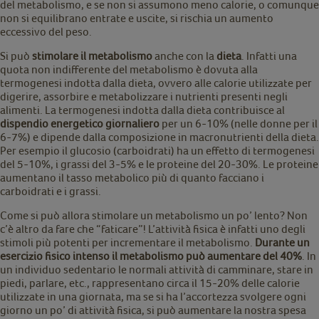
del metabolismo, e se non si assumono meno calorie, o comunque
non si equilibrano entrate e uscite, si rischia un aumento
eccessivo del peso.
Si può
stimolare il metabolismo
anche con la
dieta
. Infatti una
quota non indifferente del metabolismo è dovuta alla
termogenesi indotta dalla dieta, ovvero alle calorie utilizzate per
digerire, assorbire e metabolizzare i nutrienti presenti negli
alimenti. La termogenesi indotta dalla dieta contribuisce al
dispendio energetico giornaliero
per un 6-10% (nelle donne per il
6-7%) e dipende dalla composizione in macronutrienti della dieta.
Per esempio il glucosio (carboidrati) ha un effetto di termogenesi
del 5-10%, i grassi del 3-5% e le proteine del 20-30%. Le proteine
aumentano il tasso metabolico più di quanto facciano i
carboidrati e i grassi.
Come si può allora stimolare un metabolismo un po’ lento? Non
c’è altro da fare che “faticare”! L’attività fisica è infatti uno degli
stimoli più potenti per incrementare il metabolismo.
Durante un
esercizio fisico intenso il metabolismo può aumentare del 40%
. In
un individuo sedentario le normali attività di camminare, stare in
piedi, parlare, etc., rappresentano circa il 15-20% delle calorie
utilizzate in una giornata, ma se si ha l’accortezza svolgere ogni
giorno un po’ di attività fisica, si può aumentare la nostra spesa