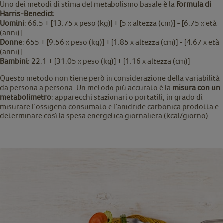
Uno dei metodi di stima del metabolismo basale è la
formula di
Harris-Benedict
:
Uomini
: 66.5 + [13.75 x peso (kg)] + [5 x altezza (cm)] - [6.75 x età
(anni)]
Donne
: 655 + [9.56 x peso (kg)] + [1.85 x altezza (cm)] - [4.67 x età
(anni)]
Bambini
: 22.1 + [31.05 x peso (kg)] + [1.16 x altezza (cm)]
Questo metodo non tiene però in considerazione della variabilità
da persona a persona. Un metodo più accurato è la
misura con un
metabolimetro
: apparecchi stazionari o portatili, in grado di
misurare l’ossigeno consumato e l’anidride carbonica prodotta e
determinare così la spesa energetica giornaliera (kcal/giorno).