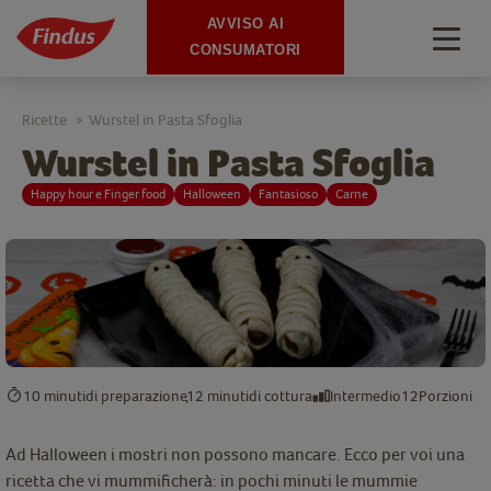
AVVISO AI
Togg
CONSUMATORI
navig
Ricette
Wurstel in Pasta Sfoglia
>
Wurstel in Pasta Sfoglia
Happy hour e Finger food
Halloween
Fantasioso
Carne
10 minuti
di preparazione
12 minuti
di cottura
Intermedio
12
Porzioni
Ad Halloween i mostri non possono mancare. Ecco per voi una
ricetta che vi mummificherà: in pochi minuti le mummie