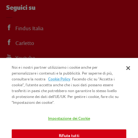
Seguici su
Findus Italia
Carletto
Youtube
Noi e i nostri partner utilizziamo i cookie anche per
Instagram
personalizzare i contenuti e la pubblicità. Per saperne di più,
consultare la nostra
Cookie Policy
. Facendo clic su "Accetta i
cookie", l'utente accetta anche che i suoi dati possano essere
trasferiti in paesi che potrebbero non garantire lo stesso livello
di protezione dei dati dell'UE/UK. Per gestire i cookie, fare clic su
"Impostazioni dei cookie".
COPYRIGHT FINDUS 2025 C.F. E P.I. N.
IT07015700961
Impostazione dei Cookie
CONTATTACI
INFORMATIVA PRIVACY
SITEMAP
Rifiuta tutti