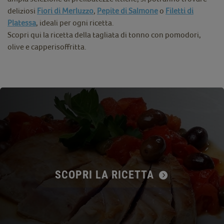
deliziosi
Fiori di Merluzzo
,
Pepite di Salmone
o
Filetti di
Platessa
, ideali per ogni ricetta.
Scopri qui la ricetta della tagliata di tonno con pomodori,
olive e capperisoffritta.
SCOPRI LA RICETTA