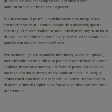
prima di passarli nel pangrattato, o aromatizzare il
pangrattato con erbe e spezie a piacere.
Si può cucinare il pesce in padella anche con una gustosa
crosta croccante utilizzando mandorle o pistacchi; questa
cottura può essere realizzata passando il pesce sopra un letto
di scaglie di mandorle o granella di pistacchi e rosolandolo in
padella con olio o burro chiarificato.
Per cucinare il pesce in padella infarinato, o alla “mugnaia”,
metodo solitamente utilizzato per pesci a carni bianche come
sogliola, branzino e nasello, si infarina il pesce, si rosola nel
burro (o olio ma la ricetta tradizionale prevede il burro), si
sfuma con il vino bianco e si continua la cottura con il brodo
di pesce; prima di toglierlo dal fuoco si condisce con limone e
prezzemolo.