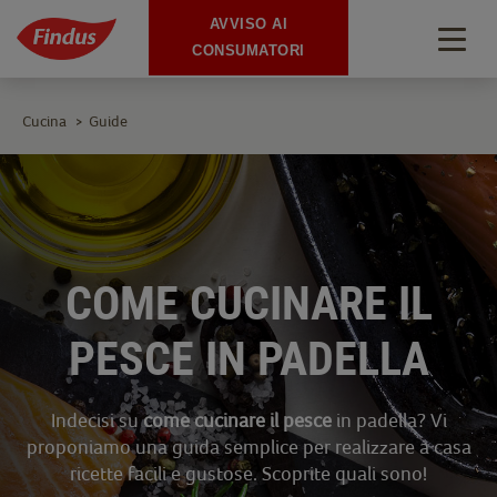
AVVISO AI
Togg
CONSUMATORI
navig
Cucina
Guide
>
COME CUCINARE IL
PESCE IN PADELLA
Indecisi su
come cucinare il pesce
in padella? Vi
proponiamo una guida semplice per realizzare a casa
ricette facili e gustose. Scoprite quali sono!