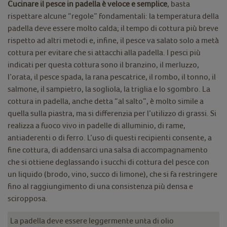
Cucinare il pesce in padella è veloce e semplice
, basta
rispettare alcune “regole” fondamentali: la temperatura della
padella deve essere molto calda; il tempo di cottura più breve
rispetto ad altri metodi e, infine, il pesce va salato solo a metà
cottura per evitare che si attacchi alla padella. I pesci più
indicati per questa cottura sono il branzino, il merluzzo,
l’orata, il pesce spada, la rana pescatrice, il rombo, il tonno, il
salmone, il sampietro, la sogliola, la triglia e lo sgombro. La
cottura in padella, anche detta “al salto”, è molto simile a
quella sulla piastra, ma si differenzia per l’utilizzo di grassi. Si
realizza a fuoco vivo in padelle di alluminio, di rame,
antiaderenti o di ferro. L’uso di questi recipienti consente, a
fine cottura, di addensarci una salsa di accompagnamento
che si ottiene deglassando i succhi di cottura del pesce con
un liquido (brodo, vino, succo di limone), che si fa restringere
fino al raggiungimento di una consistenza più densa e
sciropposa.
La padella deve essere leggermente unta di olio