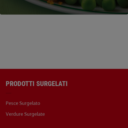
PRODOTTI SURGELATI
Pesce Surgelato
Verdure Surgelate