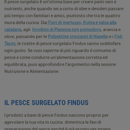
Il pesce surgelato è un'ottima base per creare pasti sani e
nutrienti, anche quando sei a corto di idee e desideri passare
più tempo con familiari e amici, piuttosto che tra le quattro
mura della cucina. Dai
Fiori di merluzzo, frutta e salsa alla
catalana
, agli
Involtini di Platessa con pomodoro
, arancia e
olive, passando per le
Polpettine croccanti di Nasello
e i
Fish
Tacos
, le ricette di pesce surgelato Findus sanno soddisfare
ogni gusto. Se vuoi saperne di più riguardo il consumo di
pesce e come condurre un'alimentazione corretta ed
equilibrata, puoi approfondire l'argomento nella sezione
Nutrizione e Alimentazione.
IL PESCE SURGELATO FINDUS
I prodotti a base di pesce Findus nascono proprio per
agevolare la tua vita in cucina: dimentica le fasi di
preparazione del pesce perché è già pronto per essere