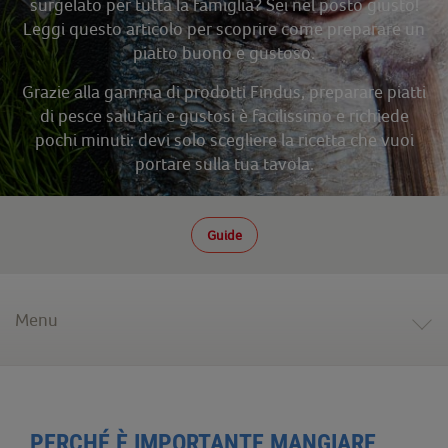
surgelato per tutta la famiglia? Sei nel posto giusto!
Leggi questo articolo per scoprire come preparare un
piatto buono e gustoso.
Grazie alla gamma di prodotti Findus, preparare piatti
di pesce salutari e gustosi è facilissimo e richiede
pochi minuti: devi solo scegliere la ricetta che vuoi
portare sulla tua tavola.
Guide
Menu
PERCHÉ È IMPORTANTE MANGIARE