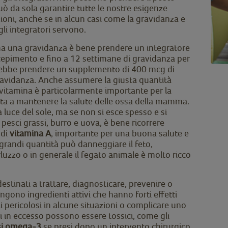
uò da sola garantire tutte le nostre esigenze
azioni, anche se in alcun casi come la gravidanza e
 gli integratori servono.
 una gravidanza è bene prendere un integratore
ncepimento e fino a 12 settimane di gravidanza per
 dovrebbe prendere un supplemento di 400 mcg di
 gravidanza. Anche assumere la giusta quantità
vitamina è particolarmente importante per la
iuta a mantenere la salute delle ossa della mamma.
luce del sole, ma se non si esce spesso e si
esci grassi, burro e uova, è bene ricorrere
 di
vitamina A
, importante per una buona salute e
grandi quantità può danneggiare il feto,
uzzo o in generale il fegato animale è molto ricco
estinati a trattare, diagnosticare, prevenire o
ngono ingredienti attivi che hanno forti effetti
 pericolosi in alcune situazioni o complicare uno
si in eccesso possono essere tossici, come gli
ssi omega-3
se presi dopo un intervento chirurgico