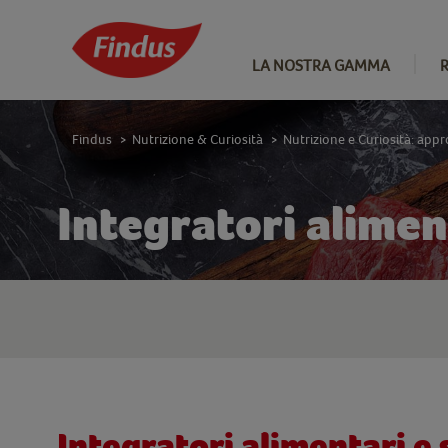
LA NOSTRA GAMMA
Findus
Nutrizione & Curiosità
Nutrizione e Curiosità: app
>
>
Integratori alimen
Integratori alimentari e s