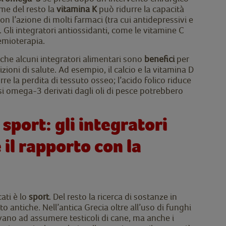
ome del resto la
vitamina K
può ridurre la capacità
on l’azione di molti farmaci (tra cui antidepressivi e
a. Gli integratori antiossidanti, come le vitamine C
hemioterapia.
he alcuni integratori alimentari sono
benefici
per
zioni di salute. Ad esempio, il calcio e la vitamina D
re la perdita di tessuto osseo; l’acido folico riduce
rassi omega-3 derivati dagli oli di pesce potrebbero
 sport: gli integratori
e il rapporto con la
ati è lo
sport
. Del resto la ricerca di sostanze in
lto antiche. Nell’antica Grecia oltre all’uso di funghi
vavano ad assumere testicoli di cane, ma anche i