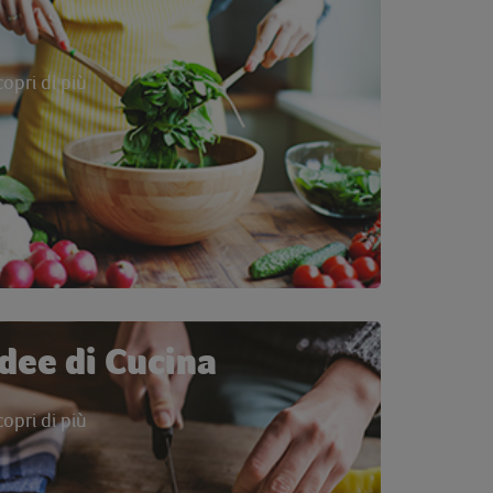
copri di più
Idee di Cucina
copri di più