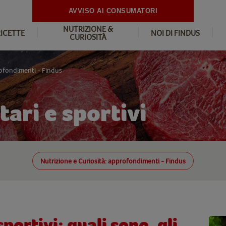
AVVISO AI CONSUMATORI
NUTRIZIONE &
RICETTE
NOI DI FINDUS
CURIOSITÀ
rofondimenti - Findus
tari e sportivi
Nutrizione e Curiosità: approfondimenti - Findus
portivi: quali sono, gli