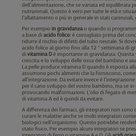
dell’alimentazione, che se variata ed equilibrata p
nutrizionali. Questo è vero per tutte le età e situ
l’allattamento o più in generale in stati carenziali,
Per esempio
in gravidanza
o quando si programma
a base di
acido folico
: è consigliato prima del co
ridurre il rischio di difetti del tubo neurale. Si
acido folico al giorno fino alla 12 ° settimana di
di
vitamina D
è importante in gravidanza. Questa 
crescita e lo sviluppo delle ossa del bambino e a
La pelle produce vitamina D quando è esposta alla 
assumono pochi alimenti che la forniscono, come p
all’integrazione. Da evitare invece è l’integrazione
per il sano sviluppo del vostro bambino, ma se in 
provocando malformazioni. L’olio di fegato di merl
di vitamina A ed è quindi da evitare.
A differenza dei farmaci, gli integratori non sono d
curare le malattie anche se molti integratori conte
biologici nell’organismo. Questo potrebbe renderli
stato fisico. Per esempio alcuni integratori se pre
integratori di ferro o vitamine A e D. Gli
acidi gra