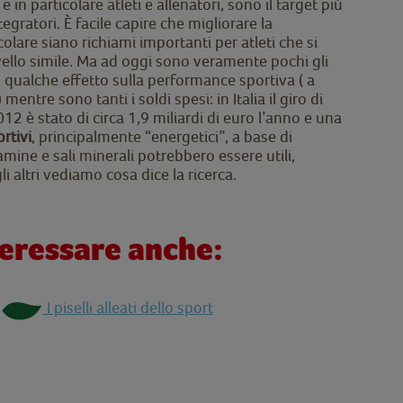
n particolare atleti e allenatori, sono il target più
gratori. È facile capire che migliorare la
are siano richiami importanti per atleti che si
vello simile. Ma ad oggi sono veramente pochi gli
qualche effetto sulla performance sportiva ( a
ntre sono tanti i soldi spesi: in Italia il giro di
012 è stato di circa 1,9 miliardi di euro l’anno e una
rtivi
, principalmente “energetici”, a base di
amine e sali minerali potrebbero essere utili,
li altri vediamo cosa dice la ricerca.
teressare anche:
I piselli alleati dello sport