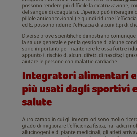
possono rendere più difficile la cicatrizzazione, c
del sangue di coagularsi. L’iperico può interagire c
pillole anticoncezionali) e quindi ridurne l’efficaci
ed E, possono ridurre l’efficacia di alcuni tipi di c
Diverse prove scientifiche dimostrano comunque c
la salute generale e per la gestione di alcune condi
sono importanti per mantenere le ossa forti e ridur
appunto il rischio di alcuni difetti di nascita; i g
aiutare le persone con malattie cardiache.
Integratori alimentari e
più usati dagli sportivi 
salute
Altro campo in cui gli integratori sono molto ricerc
grado di migliorare l’efficienza fisica, ha radici mo
allucinogeni e di piante medicinali, gli atleti arri